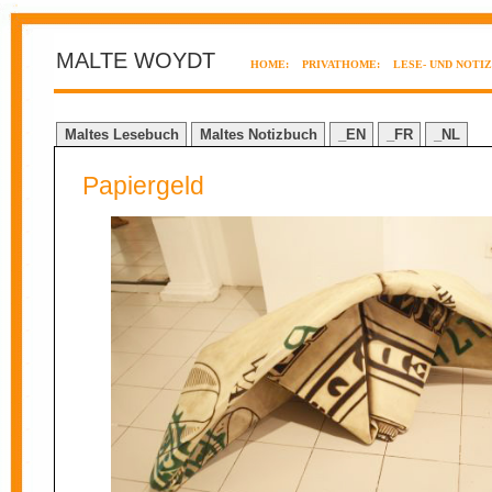
MALTE WOYDT
HOME:
PRIVATHOME:
LESE- UND NOTI
Maltes Lesebuch
Maltes Notizbuch
_EN
_FR
_NL
Papiergeld