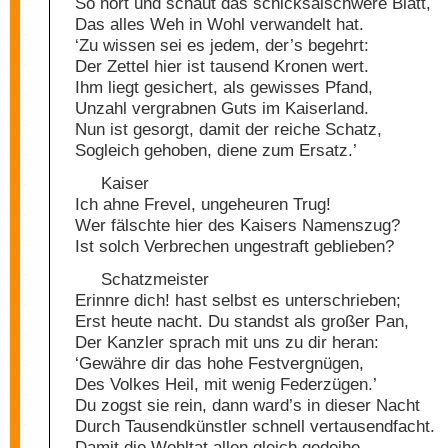
So hört und schaut das schicksalschwere Blatt,
Das alles Weh in Wohl verwandelt hat.
‘Zu wissen sei es jedem, der’s begehrt:
Der Zettel hier ist tausend Kronen wert.
Ihm liegt gesichert, als gewisses Pfand,
Unzahl vergrabnen Guts im Kaiserland.
Nun ist gesorgt, damit der reiche Schatz,
Sogleich gehoben, diene zum Ersatz.’
Kaiser
Ich ahne Frevel, ungeheuren Trug!
Wer fälschte hier des Kaisers Namenszug?
Ist solch Verbrechen ungestraft geblieben?
Schatzmeister
Erinnre dich! hast selbst es unterschrieben;
Erst heute nacht. Du standst als großer Pan,
Der Kanzler sprach mit uns zu dir heran:
‘Gewähre dir das hohe Festvergnügen,
Des Volkes Heil, mit wenig Federzügen.’
Du zogst sie rein, dann ward’s in dieser Nacht
Durch Tausendkünstler schnell vertausendfacht.
Damit die Wohltat allen gleich gedeihe,