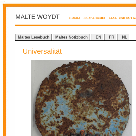
MALTE WOYDT
HOME:
PRIVATHOME:
LESE- UND NOTI
Maltes Lesebuch
Maltes Notizbuch
_EN
_FR
_NL
Universalität