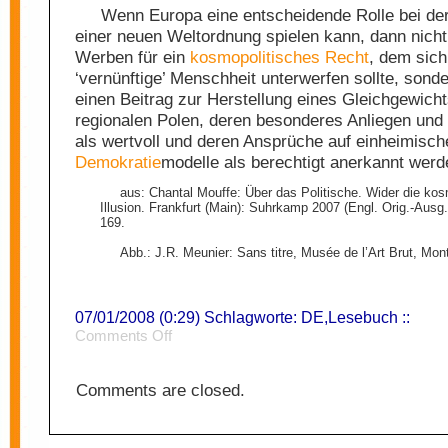
Wenn Europa eine entscheidende Rolle bei de
einer neuen Weltordnung spielen kann, dann nich
Werben für ein
kosmopolitisches
Recht
, dem sich
‘vernünftige’ Menschheit unterwerfen sollte, sond
einen Beitrag zur Herstellung eines Gleichgewich
regionalen Polen, deren besonderes Anliegen und 
als wertvoll und deren Ansprüche auf einheimisch
Demokratie
modelle als berechtigt anerkannt werd
aus: Chantal Mouffe: Über das Politische. Wider die kos
Illusion. Frankfurt (Main): Suhrkamp 2007 (Engl. Orig.-Ausg.
169.
Abb.: J.R. Meunier: Sans titre, Musée de l’Art Brut, Montp
07/01/2008 (0:29) Schlagworte:
DE
,
Lesebuch
::
on
Comments Off
Universalität
Comments are closed.