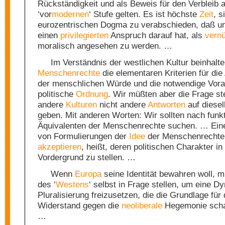
Rückständigkeit und als Beweis für den Verbleib a
‘vor
modernen
‘ Stufe gelten. Es ist höchste
Zeit
, 
eurozentrischen Dogma zu verabschieden, daß un
einen
privilegierten
Anspruch darauf hat, als
vernü
moralisch angesehen zu werden. …
Im Verständnis der westlichen Kultur beinhalte
Menschenrechte
die elementaren Kriterien für di
der menschlichen Würde und die notwendige Vora
politische
Ordnung
. Wir müßten aber die Frage ste
andere
Kulturen
nicht andere
Antworten
auf diese
geben. Mit anderen Worten: Wir sollten nach funk
Äquivalenten der Menschenrechte suchen. … Eine 
von Formulierungen der
Idee
der Menschenrechte
akzeptieren
, heißt, deren politischen Charakter in
Vordergrund zu stellen. …
Wenn
Europa
seine Identität bewahren woll, m
des ‘
Westens
‘ selbst in Frage stellen, um eine D
Pluralisierung freizusetzen, die die Grundlage für
Widerstand gegen die
neoliberale
Hegemonie scha
…