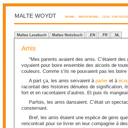
MALTE WOYDT
HOME:
PRIVATHOME:
LESE- UND NOTI
Maltes Lesebuch
Maltes Notizbuch
_EN
_FR
_NL
Amis
“Mes parents avaient des amis. C’étaient des 
voyaient pour boire ensemble des alcools de toute
couleurs. Comme s’ils ne pouvaient pas les boire
A part ça, les amis servaient à
parler
et à
écou
racontait des histoires dénuées de signification, il
fort et en racontaient d’autres. Et puis ils mangeai
Parfois, les amis dansaient. C’était un spectac
consternant.
Bref, les amis étaient une espèce de gens que 
rencontrait pour se livrer en leur compagnie à des