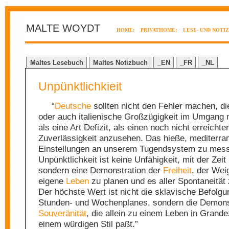
MALTE WOYDT
HOME:
PRIVATHOME:
LESE- UND NOTI
Maltes Lesebuch
Maltes Notizbuch
_EN
_FR
_NL
Unpünktlichkieit
“
Deutsche
sollten nicht den Fehler machen, d
oder auch italienische Großzügigkeit im Umgang 
als eine Art Defizit, als einen noch nicht erreicht
Zuverlässigkeit anzusehen. Das hieße, mediterra
Einstellungen an unserem Tugendsystem zu mes
Unpünktlichkeit ist keine Unfähigkeit, mit der Ze
sondern eine Demonstration der
Freiheit
, der Wei
eigene
Leben
zu planen und es aller Spontaneität
Der höchste Wert ist nicht die sklavische Befolgu
Stunden- und Wochenplanes, sondern die Demonst
Souveränität
, die allein zu einem Leben in Grand
einem würdigen Stil paßt.”