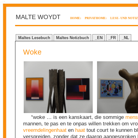
MALTE WOYDT
HOME:
PRIVATHOME:
LESE- UND NOTI
Maltes Lesebuch
Maltes Notizbuch
_EN
_FR
_NL
Woke
“woke … is een kanskaart, die sommige
mens
mannen, te pas en te onpas willen trekken om vr
vreemdelingenhaat
en
haat
tout court te kunnen bl
verspreiden, zonder dat ze daarop aangesproken 