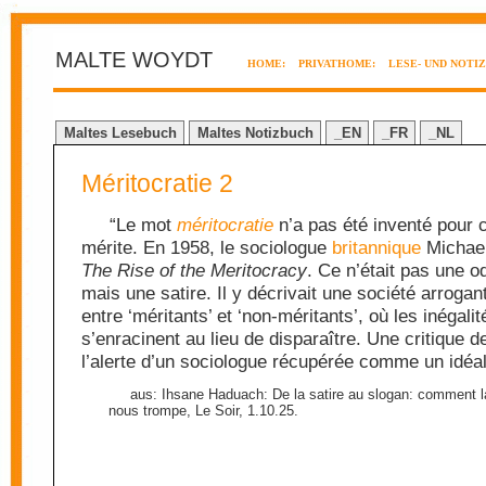
MALTE WOYDT
HOME:
PRIVATHOME:
LESE- UND NOTI
Maltes Lesebuch
Maltes Notizbuch
_EN
_FR
_NL
Méritocratie 2
“Le mot
méritocratie
n’a pas été inventé pour c
mérite. En 1958, le sociologue
britannique
Michael
The Rise of the Meritocracy
. Ce n’était pas une o
mais une satire. Il y décrivait une société arrogan
entre ‘méritants’ et ‘non-méritants’, où les inégalit
s’enracinent au lieu de disparaître. Une critique 
l’alerte d’un sociologue récupérée comme un idéal
aus: Ihsane Haduach: De la satire au slogan: comment la
nous trompe, Le Soir, 1.10.25.