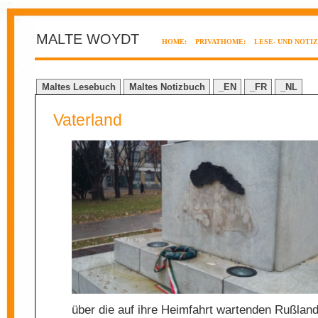
MALTE WOYDT
HOME:
PRIVATHOME:
LESE- UND NOTI
Maltes Lesebuch
Maltes Notizbuch
_EN
_FR
_NL
Vaterland
über die auf ihre Heimfahrt wartenden Rußlan