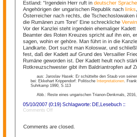
Estland: “Irgendein Herr ruft in
deutscher
Sprache
Angehörigen der ungarischen Republik nach
links
Österreicher nach rechts, die Tschechoslowaken 
die Rumänen zum Tore!’ Eine schreckliche
Verwir
Vor der Kanzlei steht irgendein ehemaliger Kadett 
Beamter des Roten Kreuzes spricht auf ihn ein, 
sagen, wohin er gehöre. Man führt in in die Kanzle
Landkarte. Dort sucht man Koloswar, und schließl
fest, daß der Kadett auf Grund des Versailler Fri
Rumäne geworden ist. Der Kadett heult noch stär
Rotkreuzschwester gibt ihm Baldriantropfen auf Z
aus: Jaroslav Hasek: Er schüttelte den Staub von sein
bei: Ekkehart Krippendorf: Politische
Interpretationen
. Frank
Suhrkamp 1990, S.113
Abb.: Reste eines ungarischen Trianon-Denkmals, 2016
05/10/2007 (0:19) Schlagworte:
DE
,
Lesebuch
::
on
Comments Off
Vaterland
Comments are closed.