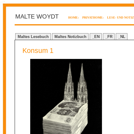
MALTE WOYDT
HOME:
PRIVATHOME:
LESE- UND NOTI
Maltes Lesebuch
Maltes Notizbuch
_EN
_FR
_NL
Konsum 1