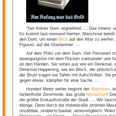
“Der Kölner Dom: ergreifend. … Das Innere: vö
Es kommt fast niemand hierher. Manchmal betritt
den Dom, um einen
Blick
auf den Altar zu werfen, 
Figuren, auf die Glasfenster. …
Auf dem Platz vor dem Dom: Vier Personen s
bewegungslos mit dem Rücken zueinander und ha
an den Händen. Sie sehen aus wie ein Denkmal, w
Denkmal-Happening, wie ein Block, der plötzlich e
der Brust tragen sie Tafeln mit Aufschriften. Sie p
gegen etwas, kämpfen für eine Sache. …
Hundert Meter weiter beginnt der
Wahnsinn
, e
farbenfrohe Zeremonie, das große
Mysterium
! Di
die größte Einkaufsstraße der Stadt. … Wir tauche
Menge. Denn durch die Hohestraße strömen Mas
unzählbar, unüberschaubar, ameisengleich. Wälzt
Prozession – ein Strom. … Diese Prozession dring