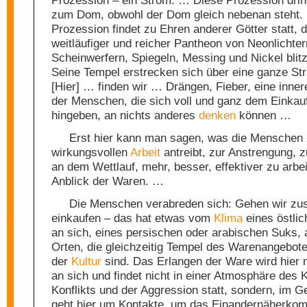
zum Dom, obwohl der Dom gleich nebenan steht.
Prozession findet zu Ehren anderer Götter statt, 
weitläufiger und reicher Pantheon von Neonlichter
Scheinwerfern, Spiegeln, Messing und Nickel blitz
Seine Tempel erstrecken sich über eine ganze St
[Hier] … finden wir … Drängen, Fieber, eine inne
der Menschen, die sich voll und ganz dem Einkau
hingeben, an nichts anderes
denken
können …
Erst hier kann man sagen, was die Menschen 
wirkungsvollen
Arbeit
antreibt, zur Anstrengung, 
an dem Wettlauf, mehr, besser, effektiver zu arbei
Anblick der Waren. …
Die Menschen verabreden sich: Gehen wir z
einkaufen – das hat etwas vom
Klima
eines östli
an sich, eines persischen oder arabischen Suks, 
Orten, die gleichzeitig Tempel des Warenangebot
der
Kultur
sind. Das Erlangen der Ware wird hier n
an sich und findet nicht in einer Atmosphäre des
Konflikts und der Aggression statt, sondern, im G
geht hier um Kontakte, um das Einandernäherko