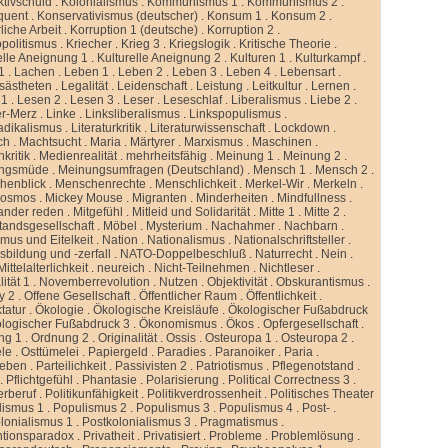
ktivschuld
.
Kolonialismus
.
Kommunismus 1
.
Kommunismus 2
.
quent
.
Konservativismus (deutscher)
.
Konsum 1
.
Konsum 2
.
liche Arbeit
.
Korruption 1 (deutsche)
.
Korruption 2
.
politismus
.
Kriecher
.
Krieg 3
.
Kriegslogik
.
Kritische Theorie
.
elle Aneignung 1
.
Kulturelle Aneignung 2
.
Kulturen 1
.
Kulturkampf
.
1
.
Lachen
.
Leben 1
.
Leben 2
.
Leben 3
.
Leben 4
.
Lebensart
.
sästheten
.
Legalität
.
Leidenschaft
.
Leistung
.
Leitkultur
.
Lernen
.
 1
.
Lesen 2
.
Lesen 3
.
Leser
.
Leseschlaf
.
Liberalismus
.
Liebe 2
.
er-Merz
.
Linke
.
Linksliberalismus
.
Linkspopulismus
.
adikalismus
.
Literaturkritik
.
Literaturwissenschaft
.
Lockdown
.
ch
.
Machtsucht
.
Maria
.
Märtyrer
.
Marxismus
.
Maschinen
.
kritik
.
Medienrealität
.
mehrheitsfähig
.
Meinung 1
.
Meinung 2
.
ngsmüde
.
Meinungsumfragen (Deutschland)
.
Mensch 1
.
Mensch 2
.
henblick
.
Menschenrechte
.
Menschlichkeit
.
Merkel-Wir
.
Merkeln
.
kosmos
.
Mickey Mouse
.
Migranten
.
Minderheiten
.
Mindfullness
.
ander reden
.
Mitgefühl
.
Mitleid und Solidarität
.
Mitte 1
.
Mitte 2
.
standsgesellschaft
.
Möbel
.
Mysterium
.
Nachahmer
.
Nachbarn
.
mus und Eitelkeit
.
Nation
.
Nationalismus
.
Nationalschriftsteller
.
sbildung und -zerfall
.
NATO-Doppelbeschluß
.
Naturrecht
.
Nein
.
ittelalterlichkeit
.
neureich
.
Nicht-Teilnehmen
.
Nichtleser
.
ität 1
.
Novemberrevolution
.
Nutzen
.
Objektivität
.
Obskurantismus
.
y 2
.
Offene Gesellschaft
.
Öffentlicher Raum
.
Öffentlichkeit
.
tatur
.
Ökologie
.
Ökologische Kreisläufe
.
Ökologischer Fußabdruck
logischer Fußabdruck 3
.
Ökonomismus
.
Ökos
.
Opfergesellschaft
.
ng 1
.
Ordnung 2
.
Originalität
.
Ossis
.
Osteuropa 1
.
Osteuropa 2
.
ele
.
Osttümelei
.
Papiergeld
.
Paradies
.
Paranoiker
.
Paria
.
leben
.
Parteilichkeit
.
Passivisten 2
.
Patriotismus
.
Pflegenotstand
.
.
Pflichtgefühl
.
Phantasie
.
Polarisierung
.
Political Correctness 3
.
kerberuf
.
Politikunfähigkeit
.
Politikverdrossenheit
.
Politisches Theater
lismus 1
.
Populismus 2
.
Populismus 3
.
Populismus 4
.
Post-
.
lonialismus 1
.
Postkolonialismus 3
.
Pragmatismus
.
ntionsparadox
.
Privatheit
.
Privatisiert
.
Probleme
.
Problemlösung
.