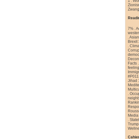
1
.
Wor
Zioni
Zwang
Readi
7%
.
A
weste
.
Asian
Brexit
.
Clim
Corrup
democr
Decons
Facts
feelin
Immigr
#P011
Jihad 
Medite
Multic
.
Occu
neigh
Ranki
Respon
Rouss
Media
.
State
Trump
Welln
Cahier