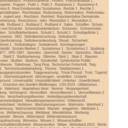
ssorendeutsch
.
Prononciamento
.
Provinz
.
Psychoanalyse 1
.
ospiele
.
Puppen
.
Putin 1
.
Putin 2
.
Rassismus 1
.
Rassismus 4
.
smus 6
.
Real Existierender Sozialismus
.
Rechte 1
.
Rechte 2
.
gehabthaben
.
Rechtsstaat
.
Redezwang
.
Reformation
.
Reformstau
.
n
.
regiert sein
.
Reichtum
.
Reinheit
.
Repräsentative Demokratie
.
veheizung
.
Resozismus
.
retro
.
Revolution 1
.
Revolution 3
.
tik
.
Rußland 1
.
Rußland 2
.
Rußland 4
.
Satire
.
Schaffen
.
Scham,
d und Schande
.
Scheindissidententum
.
Schismen
.
Schmeichelei
.
iben
.
Schriftstellerdasein
.
Schuld 1
.
Schuld 2
.
Schuldgefühle 1
.
rzweiss
.
SED
.
Selbstbeherrschung
.
Selbstsucht
.
überforderung
.
Selbstverantwortung
.
Shoah
.
Sicherheit
.
phone 1
.
Sofastrategen
.
Soldateneid
.
Sonntagmorgen
.
änität
.
Soziale Medien 2
.
Sozialismus 1
.
Sozialismus 2
.
Spaltung
.
977
.
SPD 1987
.
Spenden
.
Sperrmüll
.
Spieler
.
Sprachlos
.
Staat 1
.
1
.
Stadt 3
.
Stadtsanierung
.
Stämme
.
Stasi 1
.
Stasi 2
.
Staunen
.
dosen
.
Studien
.
Studium
.
Sündenfall
.
Symbolische Politik
.
mtheorie
.
Talkshows
.
Tang Ping
.
Technischer Fortschritt
.
Teig
.
 1
.
Terrorismusbekämpfung
.
Theorie
.
Totalitarismen 1
.
hausgasproduzenten
.
Triggerwarnung
.
Trivial Pursuit
.
Trost
.
Tugend
i
.
Überredungskunst
.
überzeugen
.
umstritten
.
Undank
.
ground
.
Universalität
.
Unpünktlichkieit
.
Untertan
.
Unwirtlichkeit
.
b
.
Ursachen des Zweiten Weltkrieges
.
USA 2024
.
Utilitarismus
.
en
.
Vaterland
.
Vegetatives Ideal
.
Vereine
.
Vergangenheit
.
tung
.
Verhängnis
.
Vernünfteln
.
Vernunftwesen 1
.
Vernunftwesen 2
.
lles
.
Verschwörungstheorien
.
Verteidigungsbereitschaft
.
uenswürdigkeit
.
Verwaltungsmassenmord
.
Völkerrecht
.
ümlichkeit
.
Vorfahren
.
Wachstumsgrenzen
.
Wahnsinn
.
Wahrheit 1
.
nehmung
.
Wahrscheinlichkeit
.
Wandel
.
weggehen
.
Weißsein 1
.
ess
.
Weltanschauung
.
Weltstaat
.
Wendehälse
.
Werbung
.
wandel
.
Wessis
.
Widerstand
.
Widerstandsrausch
.
rgutmachung
.
Winnetou
.
Wissen 2
.
Wissenschaftler
.
schaftsfeindlichkeit
.
Wissenwollen
.
Witwe
.
Wohlstand 2022
.
Worte