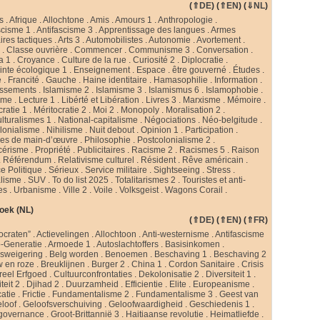
(
⇑DE
) (
⇑EN
) (
⇓NL
)
s
.
Afrique
.
Allochtone
.
Amis
.
Amours 1
.
Anthropologie
.
scisme 1
.
Antifascisme 3
.
Apprentissage des langues
.
Armes
ires tactiques
.
Arts 3
.
Automobilistes
.
Autonomie
.
Avortement
.
s
.
Classe ouvrière
.
Commencer
.
Communisme 3
.
Conversation
.
a 1
.
Croyance
.
Culture de la rue
.
Curiosité 2
.
Diplocratie
.
nte écologique 1
.
Enseignement
.
Espace
.
être gouverné
.
Études
.
e
.
Francité
.
Gauche
.
Haine identitaire
.
Hamasophilie
.
Information
.
issements
.
Islamisme 2
.
Islamisme 3
.
Islamismus 6
.
Islamophobie
.
sme
.
Lecture 1
.
Libérté et Libération
.
Livres 3
.
Marxisme
.
Mémoire
.
cratie 1
.
Méritocratie 2
.
Moi 2
.
Monopoly
.
Moralisation 2
.
ulturalismes 1
.
National-capitalisme
.
Négociations
.
Néo-belgitude
.
lonialisme
.
Nihilisme
.
Nuit debout
.
Opinion 1
.
Participation
.
ies de main-d’œuvre
.
Philosophie
.
Postcolonialisme 2
.
cérisme
.
Propriété
.
Publicitaires
.
Racisme 2
.
Racismes 5
.
Raison
.
Référendum
.
Relativisme culturel
.
Résident
.
Rêve américain
.
e Politique
.
Sérieux
.
Service militaire
.
Sightseeing
.
Stress
.
alisme
.
SUV
.
To do list 2025
.
Totalitarismes 2
.
Touristes et anti-
tes
.
Urbanisme
.
Ville 2
.
Voile
.
Volksgeist
.
Wagons Corail
.
oek (NL)
(
⇑DE
) (
⇑EN
) (
⇑FR
)
ocraten”
.
Actievelingen
.
Allochtoon
.
Anti-westernisme
.
Antifascisme
-Generatie
.
Armoede 1
.
Autoslachtoffers
.
Basisinkomen
.
psweigering
.
Belg worden
.
Benoemen
.
Beschaving 1
.
Beschaving 2
w en roze
.
Breuklijnen
.
Burger 2
.
China 1
.
Cordon Sanitaire
.
Crisis
reel Erfgoed
.
Cultuurconfrontaties
.
Dekolonisatie 2
.
Diversiteit 1
.
teit 2
.
Djihad 2
.
Duurzamheid
.
Efficientie
.
Elite
.
Europeanisme
.
catie
.
Frictie
.
Fundamentalisme 2
.
Fundamentalisme 3
.
Geest van
loof
.
Geloofsverschuiving
.
Geloofwaardigheid
.
Geschiedenis 1
.
governance
.
Groot-Brittannië 3
.
Haitiaanse revolutie
.
Heimatliefde
.