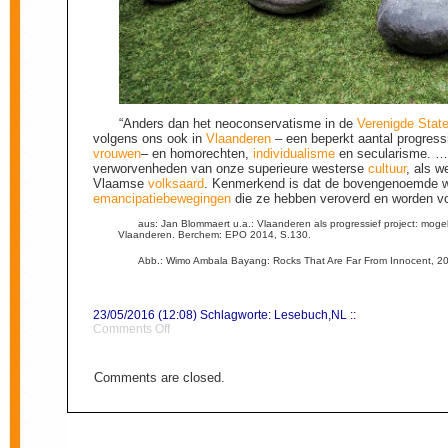
“Anders dan het neoconservatisme in de
Verenigde Stat
volgens ons ook in
Vlaanderen
– een beperkt aantal progress
vrouwen
– en homorechten,
individualisme
en secularisme. …
verworvenheden van onze superieure westerse
cultuur
, als 
Vlaamse
volksaard
. Kenmerkend is dat de bovengenoemde w
emancipatiebewegingen
die ze hebben veroverd en worden vo
aus: Jan Blommaert u.a.: Vlaanderen als progressief project: mogelij
Vlaanderen. Berchem: EPO 2014, S.130.
Abb.: Wimo Ambala Bayang: Rocks That Are Far From Innocent, 20
23/05/2016 (12:08) Schlagworte:
Lesebuch
,
NL
::
on
Comments Off
Waarden
(westerse)
Comments are closed.