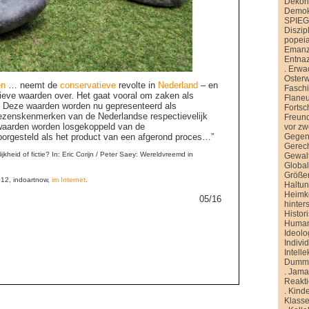
Dekons
Demokr
SPIE
Diszip
popei
Emanz
Entnaz
.
Erwa
Oster
en
… neemt de
conservatieve
revolte in
Nederland
– en
Faschi
ieve waarden over. Het gaat vooral om zaken als
Flane
 Deze waarden worden nu gepresenteerd als
Fortsch
wezenskenmerken van de Nederlandse respectievelijk
Freund
aarden worden losgekoppeld van de
vor zw
orgesteld als het product van een afgerond proces…”
Gegen
Gerech
kheid of fictie? In: Eric Corijn / Peter Saey: Wereldvreemd in
Gewal
Global
Größe
12, indoartnow,
im Internet
.
Haltu
Heimk
05/16
hinter
Histor
Human
Ideolo
Indivi
Intelle
Dummh
.
Jamai
Reakt
.
Kinde
Klasse