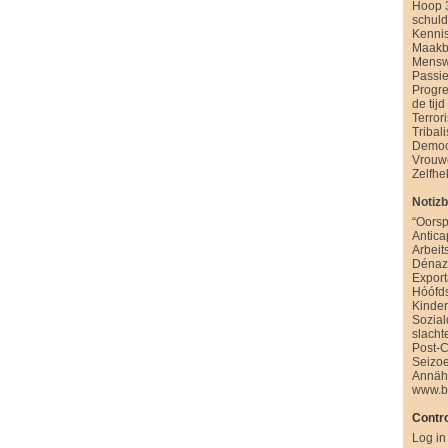
Hoop 
schul
Kenni
Maakb
Mensw
Passie
Progre
de tijd
Terror
Tribal
Democ
Vrouw
Zelfhe
Notiz
“Oorsp
Antica
Arbeit
Dénazi
Export
Hóófd
Kinde
Sozia
slacht
Post-
Seizo
Annäh
www.b
Contro
Log in