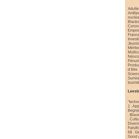
Adulte
Antifa
nucléa
Black
Coron
Emprei
Franc
Invest
Jeuni
Mérito
Multic
Néoco
Pénur
Produ
d’être
Scienc
Surré
touris
Leesb
“techn
1
.
App
Begri
.
Blau
.
Cultu
Diversi
Falsifi
68
.
Ge
Good 