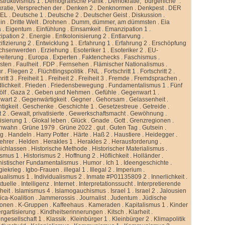
truktivismus 1
.
Demografische Panik
.
Demokratie, “bürgerliche”
.
atie, Versprechen der
.
Denken 2
.
Denknormen
.
Denkpest
.
DER
GEL
.
Deutsche 1
.
Deutsche 2
.
Deutscher Geist
.
Diskussion
.
lin
.
Dritte Welt
.
Drohnen
.
Dumm, dümmer, am dümmsten
.
Eia
a
.
Eigentum
.
Einfühlung
.
Einsamkeit
.
Emanzipation 1
.
ipation 2
.
Energie
.
Entkolonisierung 2
.
Entlarvung
.
ifizierung 2
.
Entwicklung 1
.
Erfahrung 1
.
Erfahrung 2
.
Erschöpfung
chsenwerden
.
Erziehung
.
Esoteriker 1
.
Esoteriker 2
.
EU-
weiterung
.
Europa
.
Experten
.
Faktenchecks
.
Faschismus
.
sten
.
Faulheit
.
FDP
.
Fernsehen
.
Flämischer Nationalismus
.
ur
.
Fliegen 2
.
Flüchtlingspolitik
.
FNL
.
Fortschritt 1
.
Fortschritt 2
.
ritt 3
.
Freiheit 1
.
Freiheit 2
.
Freiheit 3
.
Fremde
.
Fremdsprachen
.
lichkeit
.
Frieden
.
Friedensbewegung
.
Fundamentalismus 1
.
Fünf
ölf
.
Gaza 2
.
Geben und Nehmen
.
Gefühle
.
Gegenwart 1
.
wart 2
.
Gegenwärtigkeit
.
Gegner
.
Gehorsam
.
Gelassenheit
.
tigkeit
.
Geschenke
.
Geschichte 1
.
Gesetzestreue
.
Getreide
.
t 2
.
Gewalt, privatisierte
.
Gewerkschaftsmacht
.
Gewöhnung
.
isierung 1
.
Glokal leben
.
Glück
.
Gnade
.
Gott
.
Grenzregionen
.
nwahn
.
Grüne 1979
.
Grüne 2022
.
gut
.
Guten Tag
.
Gutsein
.
ng
.
Handeln
.
Harry Potter
.
Härte
.
Haß 2
.
Haustiere
.
Heidegger
.
ehrer
.
Helden
.
Herakles 1
.
Herakles 2
.
Herausforderung
.
sichlassen
.
Historische Methode
.
Historischer Materialismus
.
ismus 1
.
Historismus 2
.
Hoffnung 2
.
Höflichkeit
.
Holländer
.
istischer Fundamentalismus
.
Humor
.
Ich 1
.
Ideengeschichte
.
giekrieg
.
Igbo-Frauen
.
illegal 1
.
Illegal 2
.
Imperium
.
dualismus 1
.
Individualismus 2
.
Inmate #P01135809 2
.
Innerlichkeit
.
ktuelle
.
Intelligenz
.
Internet
.
Interpretationssucht
.
Interpretierende
eit
.
Islamismus 4
.
Islamogauchismus
.
Israel 1
.
Israel 2
.
Jalousien
ca-Koalition
.
Jammerossis
.
Journalist
.
Judentum
.
Jüdische
ionen
.
K-Gruppen
.
Kaffeehaus
.
Kameraden
.
Kapitalismus 1
.
Kinder
rgartisierung
.
Kindheitserinnerungen
.
Kitsch
.
Klarheit
.
ngesellschaft 1
.
Klassik
.
Kleinbürger 1
.
Kleinbürger 2
.
Klimapolitik