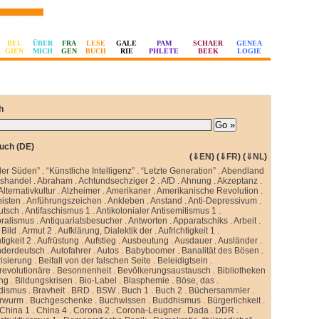
BEL
ÜBER
FRA
LESE
GALE
PAM
SCHAER
GENEA
GIEN
MICH
GEN
BUCH
RIE
PHLETE
BEEK
LOGIE
h
uch (DE)
(
⇓EN
) (
⇓FR
) (
⇓NL
)
ler Süden”
.
“Künstliche Intelligenz”
.
“Letzte Generation”
.
Abendland
sshandel
.
Abraham
.
Achtundsechziger 2
.
AfD
.
Ahnung
.
Akzeptanz
.
Alternativkultur
.
Alzheimer
.
Amerikaner
.
Amerikanische Revolution
.
isten
.
Anführungszeichen
.
Ankleben
.
Anstand
.
Anti-Depressivum
.
utsch
.
Antifaschismus 1
.
Antikolonialer Antisemitismus 1
.
oralismus
.
Antiquariatsbesucher
.
Antworten
.
Apparatschiks
.
Arbeit
.
Bild
.
Armut 2
.
Aufklärung, Dialektik der
.
Aufrichtigkeit 1
.
tigkeit 2
.
Aufrüstung
.
Aufstieg
.
Ausbeutung
.
Ausdauer
.
Ausländer
.
nderdeutsch
.
Autofahrer
.
Autos
.
Babyboomer
.
Banalität des Bösen
.
isierung
.
Beifall von der falschen Seite
.
Beleidigtsein
.
revolutionäre
.
Besonnenheit
.
Bevölkerungsaustausch
.
Bibliotheken
ung
.
Bildungskrisen
.
Bio-Label
.
Blasphemie
.
Böse, das
.
idismus
.
Bravheit
.
BRD
.
BSW
.
Buch 1
.
Buch 2
.
Büchersammler
.
rwurm
.
Buchgeschenke
.
Buchwissen
.
Buddhismus
.
Bürgerlichkeit
.
China 1
.
China 4
.
Corona 2
.
Corona-Leugner
.
Dada
.
DDR
.