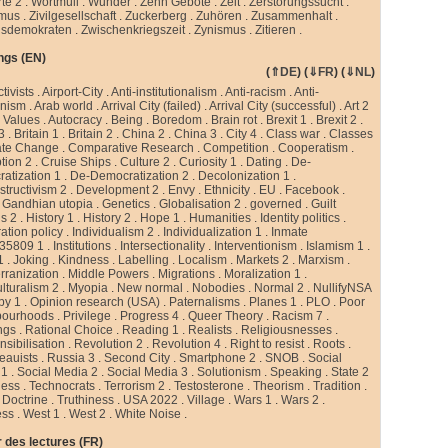
te 2
.
Wortmüll
.
Wunder
.
Zehn Gebote
.
Zeit
.
Zerstörungssucht
.
smus
.
Zivilgesellschaft
.
Zuckerberg
.
Zuhören
.
Zusammenhalt
.
sdemokraten
.
Zwischenkriegszeit
.
Zynismus
.
Zitieren .
ngs (EN)
(
⇑DE
) (
⇓FR
) (
⇓NL
)
ctivists
.
Airport-City
.
Anti-institutionalism
.
Anti-racism
.
Anti-
rnism
.
Arab world
.
Arrival City (failed)
.
Arrival City (successful)
.
Art 2
 Values
.
Autocracy
.
Being
.
Boredom
.
Brain rot
.
Brexit 1
.
Brexit 2
.
 3
.
Britain 1
.
Britain 2
.
China 2
.
China 3
.
City 4
.
Class war
.
Classes
ate Change
.
Comparative Research
.
Competition
.
Cooperatism
.
tion 2
.
Cruise Ships
.
Culture 2
.
Curiosity 1
.
Dating
.
De-
atization 1
.
De-Democratization 2
.
Decolonization 1
.
tructivism 2
.
Development 2
.
Envy
.
Ethnicity
.
EU
.
Facebook
.
.
Gandhian utopia
.
Genetics
.
Globalisation 2
.
governed
.
Guilt
gs 2
.
History 1
.
History 2
.
Hope 1
.
Humanities
.
Identity politics
.
ation policy
.
Individualism 2
.
Individualization 1
.
Inmate
35809 1
.
Institutions
.
Intersectionality
.
Interventionism
.
Islamism 1
.
1
.
Joking
.
Kindness
.
Labelling
.
Localism
.
Markets 2
.
Marxism
.
rranization
.
Middle Powers
.
Migrations
.
Moralization 1
.
ulturalism 2
.
Myopia
.
New normal
.
Nobodies
.
Normal 2
.
NullifyNSA
py 1
.
Opinion research (USA)
.
Paternalisms
.
Planes 1
.
PLO
.
Poor
bourhoods
.
Privilege
.
Progress 4
.
Queer Theory
.
Racism 7
.
ngs
.
Rational Choice
.
Reading 1
.
Realists
.
Religiousnesses
.
sibilisation
.
Revolution 2
.
Revolution 4
.
Right to resist
.
Roots
.
eauists
.
Russia 3
.
Second City
.
Smartphone 2
.
SNOB
.
Social
 1
.
Social Media 2
.
Social Media 3
.
Solutionism
.
Speaking
.
State 2
less
.
Technocrats
.
Terrorism 2
.
Testosterone
.
Theorism
.
Tradition
.
 Doctrine
.
Truthiness
.
USA 2022
.
Village
.
Wars 1
.
Wars 2
.
ess
.
West 1
.
West 2
.
White Noise
.
 des lectures (FR)