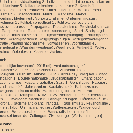
3
.
India
.
Individualisering 2
.
Individualisme 1
.
Influencers
.
Islam en
d
.
Islamisme 5
.
Italiaanse keuken
.
kapitalisme 2
.
Kennis 1
.
seconomie
.
Kerkgebouwen
.
Kritiek
.
Literatuur
.
Maakbaarheid 1
.
aarheid 2
.
Machocultuur
.
Markt 1
.
Marxisme
.
Mekka
.
ording
.
Moderniteit
.
Monoculturalisme
.
Ondernemingszin
.
velingen 1
.
Politiek-correctheid 1
.
Politieke correctheid 2
.
ssieve depressie
.
Propaganda
.
Protectionisme
.
Provincialisme van
.
Rampencultus
.
Rationalisme
.
sponsachtig
.
Sport
.
Stadsjeugd
.
isten 3
.
thuistaal-schooltaal
.
Tijdsvermengvuldiging
.
Traumaporno
.
isme
.
Verenigingsleven
.
Vergrijzingsleugen
.
Vertegenwoordigende
ratie
.
Vlaams nationalisme
.
Volwassenen
.
Vooruitgang 4
.
eneducatie
.
Waarden (westerse)
.
Waarheid 2
.
Witheid 2
.
Woke
.
keling
.
Zielenleven
.
Zooïsme
.
Zusters
.
buch
ronkelijke bewoners”
.
2015 (nl)
.
Achtundsechziger 1
.
pitalisme vulgaire
.
Antifaschismus 2
.
Antisemitisme 2
.
slosigkeit
.
Asianism
.
autolos
.
BHV
.
Carfree day
.
casques
.
Congo
.
fication 1
.
Double nationalité
.
Drugskapitalisten
.
Emancipation 3
.
ation d’armes
.
Fußballergehälter
.
Gaza 1
.
Gentrificatie
.
Habgier
.
stad
.
Israel 24
.
Jahreszeiten
.
Kapitalismus 2
.
Katholizismus
.
rwagens
.
Links en rechts
.
Macédoine grecque
.
Moderne
ldemokratie
.
Muntpunt
.
N-VA
.
N-VA
.
Northern Ireland
.
Onverdoofd
en 1
.
Onverdoofd slachten 2
.
Parteigründungen
.
Piétonnier (à Bxl)
.
Corona
.
Racisme anti-blanc
.
randtaal
.
Rassismus 3
.
Révanchisme
.
enen
.
Tabu
.
Un imam à l’église
.
Waffenexporte
.
Wandel durch
erung
.
Wereldgeschiedenis
.
Wirtschaftsliberalismus 1
.
ruessel-forum.de
.
Zeitungen
.
Zivilcourage
.
[Wortsammlungen]
.
l Panel
.
Contact
.