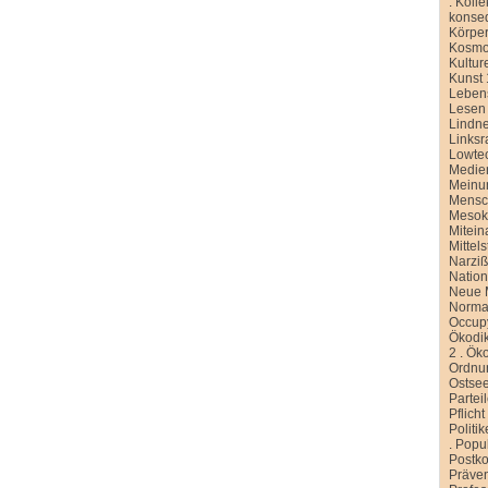
.
Kolle
konse
Körper
Kosmo
Kultur
Kunst 
Leben
Lesen
Lindn
Linksr
Lowte
Medien
Meinu
Mensc
Meso
Mitein
Mittel
Narziß
Nation
Neue M
Normal
Occup
Ökodik
2
.
Öko
Ordnu
Ostse
Partei
Pflicht
Politi
.
Popu
Postko
Präve