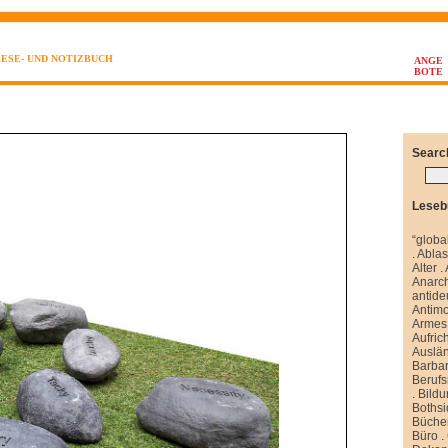
LESE- UND NOTIZBUCH
ANGE
BOTE
Searc
Leseb
“globa
.
Abla
Alter
.
Anarch
antide
Antim
Armes 
Aufrich
Auslä
Barbar
Berufs
.
Bild
Boths
Büche
Büro
.