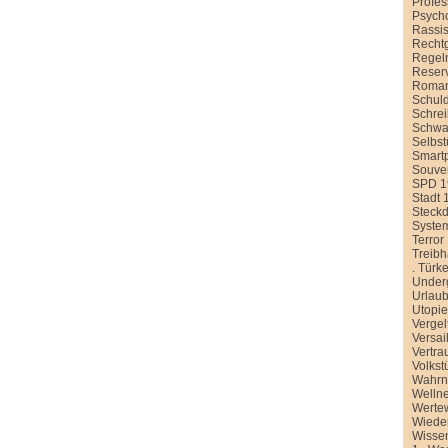
Profe
Psych
Rassi
Recht
Regel
Reser
Roman
Schul
Schre
Schwa
Selbst
Smart
Souver
SPD 1
Stadt 
Steck
Syste
Terror
Treib
.
Türke
Under
Urlau
Utopi
Vergel
Versai
Vertra
Volkst
Wahr
Welln
Werte
Wiede
Wissen