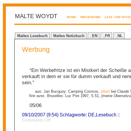
MALTE WOYDT
HOME:
PRIVATHOME:
LESE- UND NOTI
Maltes Lesebuch
Maltes Notizbuch
_EN
_FR
_NL
Werbung
“Ein Werbefritze ist ein Mistkerl der Scheiße 
verkauft in dem er sie für dumm verkauft und nenn
sein.”
aus: Jan Bucquoy: Camping Cosmos,
zitiert
bei Claude 
finir avec. Bruxelles: Luc Pire 1997, S.51, (meine Übersetzu
05/06
09/10/2007 (9:54) Schlagworte:
DE
,
Lesebuch
::
on
Comments Off
Werbung