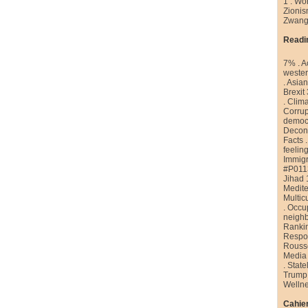
1
.
Wor
Zioni
Zwang
Readi
7%
.
A
weste
.
Asian
Brexit
.
Clim
Corrup
democr
Decons
Facts
feelin
Immigr
#P011
Jihad 
Medite
Multic
.
Occu
neigh
Ranki
Respon
Rouss
Media
.
State
Trump
Welln
Cahier