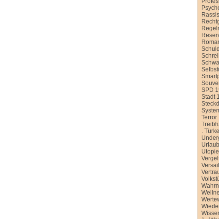
Profe
Psych
Rassi
Recht
Regel
Reser
Roman
Schul
Schre
Schwa
Selbst
Smart
Souver
SPD 1
Stadt 
Steck
Syste
Terror
Treib
.
Türke
Under
Urlau
Utopi
Vergel
Versai
Vertra
Volkst
Wahr
Welln
Werte
Wiede
Wissen