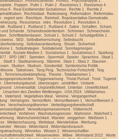
ssorendeutsch
.
Prononciamento
.
Provinz
.
Psychoanalyse 1
.
ospiele
.
Puppen
.
Putin 1
.
Putin 2
.
Rassismus 1
.
Rassismus 4
.
smus 6
.
Real Existierender Sozialismus
.
Rechte 1
.
Rechte 2
.
gehabthaben
.
Rechtsstaat
.
Redezwang
.
Reformation
.
Reformstau
.
n
.
regiert sein
.
Reichtum
.
Reinheit
.
Repräsentative Demokratie
.
veheizung
.
Resozismus
.
retro
.
Revolution 1
.
Revolution 3
.
tik
.
Rußland 1
.
Rußland 2
.
Rußland 4
.
Satire
.
Schaffen
.
Scham,
d und Schande
.
Scheindissidententum
.
Schismen
.
Schmeichelei
.
iben
.
Schriftstellerdasein
.
Schuld 1
.
Schuld 2
.
Schuldgefühle 1
.
rzweiss
.
SED
.
Selbstbeherrschung
.
Selbstsucht
.
überforderung
.
Selbstverantwortung
.
Shoah
.
Sicherheit
.
phone 1
.
Sofastrategen
.
Soldateneid
.
Sonntagmorgen
.
änität
.
Soziale Medien 2
.
Sozialismus 1
.
Sozialismus 2
.
Spaltung
.
977
.
SPD 1987
.
Spenden
.
Sperrmüll
.
Spieler
.
Sprachlos
.
Staat 1
.
1
.
Stadt 3
.
Stadtsanierung
.
Stämme
.
Stasi 1
.
Stasi 2
.
Staunen
.
dosen
.
Studien
.
Studium
.
Sündenfall
.
Symbolische Politik
.
mtheorie
.
Talkshows
.
Tang Ping
.
Technischer Fortschritt
.
Teig
.
 1
.
Terrorismusbekämpfung
.
Theorie
.
Totalitarismen 1
.
hausgasproduzenten
.
Triggerwarnung
.
Trivial Pursuit
.
Trost
.
Tugend
i
.
Überredungskunst
.
überzeugen
.
umstritten
.
Undank
.
ground
.
Universalität
.
Unpünktlichkieit
.
Untertan
.
Unwirtlichkeit
.
b
.
Ursachen des Zweiten Weltkrieges
.
USA 2024
.
Utilitarismus
.
en
.
Vaterland
.
Vegetatives Ideal
.
Vereine
.
Vergangenheit
.
tung
.
Verhängnis
.
Vernünfteln
.
Vernunftwesen 1
.
Vernunftwesen 2
.
lles
.
Verschwörungstheorien
.
Verteidigungsbereitschaft
.
uenswürdigkeit
.
Verwaltungsmassenmord
.
Völkerrecht
.
ümlichkeit
.
Vorfahren
.
Wachstumsgrenzen
.
Wahnsinn
.
Wahrheit 1
.
nehmung
.
Wahrscheinlichkeit
.
Wandel
.
weggehen
.
Weißsein 1
.
ess
.
Weltanschauung
.
Weltstaat
.
Wendehälse
.
Werbung
.
wandel
.
Wessis
.
Widerstand
.
Widerstandsrausch
.
rgutmachung
.
Winnetou
.
Wissen 2
.
Wissenschaftler
.
schaftsfeindlichkeit
.
Wissenwollen
.
Witwe
.
Wohlstand 2022
.
Worte