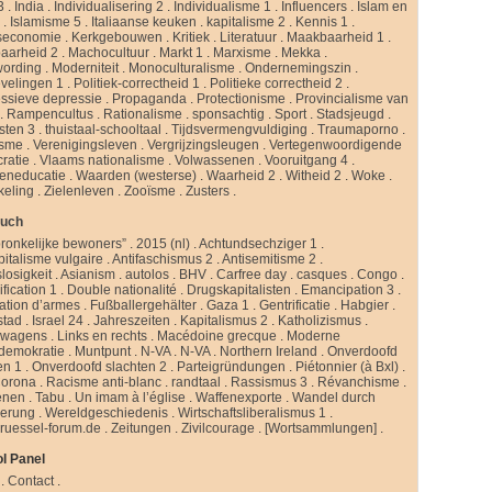
3
.
India
.
Individualisering 2
.
Individualisme 1
.
Influencers
.
Islam en
d
.
Islamisme 5
.
Italiaanse keuken
.
kapitalisme 2
.
Kennis 1
.
seconomie
.
Kerkgebouwen
.
Kritiek
.
Literatuur
.
Maakbaarheid 1
.
aarheid 2
.
Machocultuur
.
Markt 1
.
Marxisme
.
Mekka
.
ording
.
Moderniteit
.
Monoculturalisme
.
Ondernemingszin
.
velingen 1
.
Politiek-correctheid 1
.
Politieke correctheid 2
.
ssieve depressie
.
Propaganda
.
Protectionisme
.
Provincialisme van
.
Rampencultus
.
Rationalisme
.
sponsachtig
.
Sport
.
Stadsjeugd
.
isten 3
.
thuistaal-schooltaal
.
Tijdsvermengvuldiging
.
Traumaporno
.
isme
.
Verenigingsleven
.
Vergrijzingsleugen
.
Vertegenwoordigende
ratie
.
Vlaams nationalisme
.
Volwassenen
.
Vooruitgang 4
.
eneducatie
.
Waarden (westerse)
.
Waarheid 2
.
Witheid 2
.
Woke
.
keling
.
Zielenleven
.
Zooïsme
.
Zusters
.
buch
ronkelijke bewoners”
.
2015 (nl)
.
Achtundsechziger 1
.
pitalisme vulgaire
.
Antifaschismus 2
.
Antisemitisme 2
.
slosigkeit
.
Asianism
.
autolos
.
BHV
.
Carfree day
.
casques
.
Congo
.
fication 1
.
Double nationalité
.
Drugskapitalisten
.
Emancipation 3
.
ation d’armes
.
Fußballergehälter
.
Gaza 1
.
Gentrificatie
.
Habgier
.
stad
.
Israel 24
.
Jahreszeiten
.
Kapitalismus 2
.
Katholizismus
.
rwagens
.
Links en rechts
.
Macédoine grecque
.
Moderne
ldemokratie
.
Muntpunt
.
N-VA
.
N-VA
.
Northern Ireland
.
Onverdoofd
en 1
.
Onverdoofd slachten 2
.
Parteigründungen
.
Piétonnier (à Bxl)
.
Corona
.
Racisme anti-blanc
.
randtaal
.
Rassismus 3
.
Révanchisme
.
enen
.
Tabu
.
Un imam à l’église
.
Waffenexporte
.
Wandel durch
erung
.
Wereldgeschiedenis
.
Wirtschaftsliberalismus 1
.
ruessel-forum.de
.
Zeitungen
.
Zivilcourage
.
[Wortsammlungen]
.
l Panel
.
Contact
.