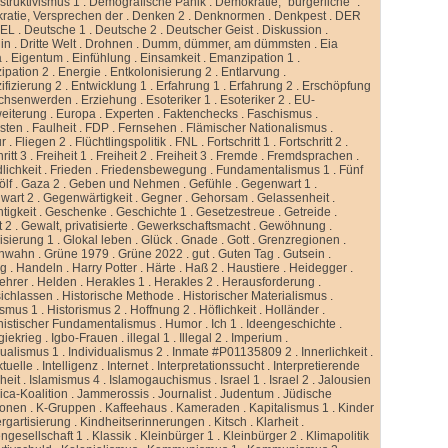
truktivismus 1
.
Demografische Panik
.
Demokratie, “bürgerliche”
.
atie, Versprechen der
.
Denken 2
.
Denknormen
.
Denkpest
.
DER
GEL
.
Deutsche 1
.
Deutsche 2
.
Deutscher Geist
.
Diskussion
.
lin
.
Dritte Welt
.
Drohnen
.
Dumm, dümmer, am dümmsten
.
Eia
a
.
Eigentum
.
Einfühlung
.
Einsamkeit
.
Emanzipation 1
.
ipation 2
.
Energie
.
Entkolonisierung 2
.
Entlarvung
.
ifizierung 2
.
Entwicklung 1
.
Erfahrung 1
.
Erfahrung 2
.
Erschöpfung
chsenwerden
.
Erziehung
.
Esoteriker 1
.
Esoteriker 2
.
EU-
weiterung
.
Europa
.
Experten
.
Faktenchecks
.
Faschismus
.
sten
.
Faulheit
.
FDP
.
Fernsehen
.
Flämischer Nationalismus
.
ur
.
Fliegen 2
.
Flüchtlingspolitik
.
FNL
.
Fortschritt 1
.
Fortschritt 2
.
ritt 3
.
Freiheit 1
.
Freiheit 2
.
Freiheit 3
.
Fremde
.
Fremdsprachen
.
lichkeit
.
Frieden
.
Friedensbewegung
.
Fundamentalismus 1
.
Fünf
ölf
.
Gaza 2
.
Geben und Nehmen
.
Gefühle
.
Gegenwart 1
.
wart 2
.
Gegenwärtigkeit
.
Gegner
.
Gehorsam
.
Gelassenheit
.
tigkeit
.
Geschenke
.
Geschichte 1
.
Gesetzestreue
.
Getreide
.
t 2
.
Gewalt, privatisierte
.
Gewerkschaftsmacht
.
Gewöhnung
.
isierung 1
.
Glokal leben
.
Glück
.
Gnade
.
Gott
.
Grenzregionen
.
nwahn
.
Grüne 1979
.
Grüne 2022
.
gut
.
Guten Tag
.
Gutsein
.
ng
.
Handeln
.
Harry Potter
.
Härte
.
Haß 2
.
Haustiere
.
Heidegger
.
ehrer
.
Helden
.
Herakles 1
.
Herakles 2
.
Herausforderung
.
sichlassen
.
Historische Methode
.
Historischer Materialismus
.
ismus 1
.
Historismus 2
.
Hoffnung 2
.
Höflichkeit
.
Holländer
.
istischer Fundamentalismus
.
Humor
.
Ich 1
.
Ideengeschichte
.
giekrieg
.
Igbo-Frauen
.
illegal 1
.
Illegal 2
.
Imperium
.
dualismus 1
.
Individualismus 2
.
Inmate #P01135809 2
.
Innerlichkeit
.
ktuelle
.
Intelligenz
.
Internet
.
Interpretationssucht
.
Interpretierende
eit
.
Islamismus 4
.
Islamogauchismus
.
Israel 1
.
Israel 2
.
Jalousien
ca-Koalition
.
Jammerossis
.
Journalist
.
Judentum
.
Jüdische
ionen
.
K-Gruppen
.
Kaffeehaus
.
Kameraden
.
Kapitalismus 1
.
Kinder
rgartisierung
.
Kindheitserinnerungen
.
Kitsch
.
Klarheit
.
ngesellschaft 1
.
Klassik
.
Kleinbürger 1
.
Kleinbürger 2
.
Klimapolitik