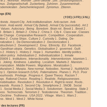
te 2
.
Wortmüll
.
Wunder
.
Zehn Gebote
.
Zeit
.
Zerstörungssucht
.
smus
.
Zivilgesellschaft
.
Zuckerberg
.
Zuhören
.
Zusammenhalt
.
sdemokraten
.
Zwischenkriegszeit
.
Zynismus
.
Zitieren .
ngs (EN)
(
⇑DE
) (
⇓FR
) (
⇓NL
)
ctivists
.
Airport-City
.
Anti-institutionalism
.
Anti-racism
.
Anti-
rnism
.
Arab world
.
Arrival City (failed)
.
Arrival City (successful)
.
Art 2
 Values
.
Autocracy
.
Being
.
Boredom
.
Brain rot
.
Brexit 1
.
Brexit 2
.
 3
.
Britain 1
.
Britain 2
.
China 2
.
China 3
.
City 4
.
Class war
.
Classes
ate Change
.
Comparative Research
.
Competition
.
Cooperatism
.
tion 2
.
Cruise Ships
.
Culture 2
.
Curiosity 1
.
Dating
.
De-
atization 1
.
De-Democratization 2
.
Decolonization 1
.
tructivism 2
.
Development 2
.
Envy
.
Ethnicity
.
EU
.
Facebook
.
.
Gandhian utopia
.
Genetics
.
Globalisation 2
.
governed
.
Guilt
gs 2
.
History 1
.
History 2
.
Hope 1
.
Humanities
.
Identity politics
.
ation policy
.
Individualism 2
.
Individualization 1
.
Inmate
35809 1
.
Institutions
.
Intersectionality
.
Interventionism
.
Islamism 1
.
1
.
Joking
.
Kindness
.
Labelling
.
Localism
.
Markets 2
.
Marxism
.
rranization
.
Middle Powers
.
Migrations
.
Moralization 1
.
ulturalism 2
.
Myopia
.
New normal
.
Nobodies
.
Normal 2
.
NullifyNSA
py 1
.
Opinion research (USA)
.
Paternalisms
.
Planes 1
.
PLO
.
Poor
bourhoods
.
Privilege
.
Progress 4
.
Queer Theory
.
Racism 7
.
ngs
.
Rational Choice
.
Reading 1
.
Realists
.
Religiousnesses
.
sibilisation
.
Revolution 2
.
Revolution 4
.
Right to resist
.
Roots
.
eauists
.
Russia 3
.
Second City
.
Smartphone 2
.
SNOB
.
Social
 1
.
Social Media 2
.
Social Media 3
.
Solutionism
.
Speaking
.
State 2
less
.
Technocrats
.
Terrorism 2
.
Testosterone
.
Theorism
.
Tradition
.
 Doctrine
.
Truthiness
.
USA 2022
.
Village
.
Wars 1
.
Wars 2
.
ess
.
West 1
.
West 2
.
White Noise
.
 des lectures (FR)