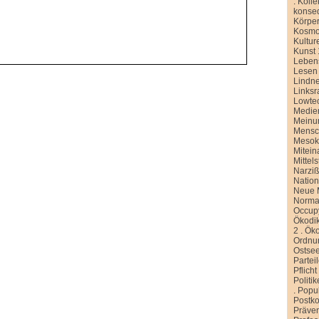
.
Kolle
konse
Körper
Kosmo
Kultur
Kunst 
Leben
Lesen
Lindn
Linksr
Lowte
Medien
Meinu
Mensc
Meso
Mitein
Mittel
Narziß
Nation
Neue M
Normal
Occup
Ökodik
2
.
Öko
Ordnu
Ostse
Partei
Pflicht
Politi
.
Popu
Postko
Präve