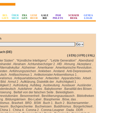
BEL
ÜBER
FRA
LESE
GALE
PAM
SCHAER
GENEA
GIEN
MICH
GEN
BUCH
RIE
PHLETE
BEEK
LOGIE
h
uch (DE)
(
⇓EN
) (
⇓FR
) (
⇓NL
)
ler Süden”
.
“Künstliche Intelligenz”
.
“Letzte Generation”
.
Abendland
sshandel
.
Abraham
.
Achtundsechziger 2
.
AfD
.
Ahnung
.
Akzeptanz
.
Alternativkultur
.
Alzheimer
.
Amerikaner
.
Amerikanische Revolution
.
isten
.
Anführungszeichen
.
Ankleben
.
Anstand
.
Anti-Depressivum
.
utsch
.
Antifaschismus 1
.
Antikolonialer Antisemitismus 1
.
oralismus
.
Antiquariatsbesucher
.
Antworten
.
Apparatschiks
.
Arbeit
.
Bild
.
Armut 2
.
Aufklärung, Dialektik der
.
Aufrichtigkeit 1
.
tigkeit 2
.
Aufrüstung
.
Aufstieg
.
Ausbeutung
.
Ausdauer
.
Ausländer
.
nderdeutsch
.
Autofahrer
.
Autos
.
Babyboomer
.
Banalität des Bösen
.
isierung
.
Beifall von der falschen Seite
.
Beleidigtsein
.
revolutionäre
.
Besonnenheit
.
Bevölkerungsaustausch
.
Bibliotheken
ung
.
Bildungskrisen
.
Bio-Label
.
Blasphemie
.
Böse, das
.
idismus
.
Bravheit
.
BRD
.
BSW
.
Buch 1
.
Buch 2
.
Büchersammler
.
rwurm
.
Buchgeschenke
.
Buchwissen
.
Buddhismus
.
Bürgerlichkeit
.
China 1
.
China 4
.
Corona 2
.
Corona-Leugner
.
Dada
.
DDR
.