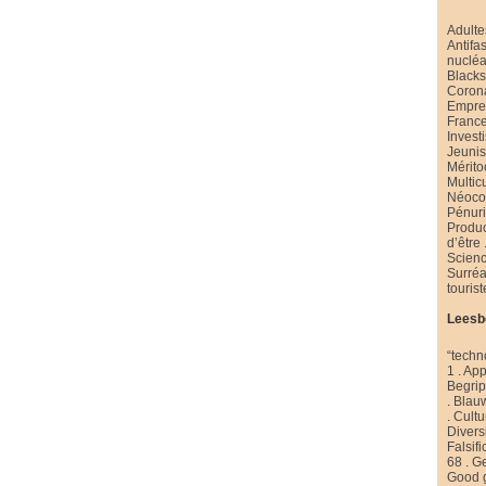
Adulte
Antifa
nucléa
Black
Coron
Emprei
Franc
Invest
Jeuni
Mérito
Multic
Néoco
Pénur
Produ
d’être
Scienc
Surré
touris
Leesb
“techn
1
.
App
Begri
.
Blau
.
Cultu
Diversi
Falsifi
68
.
Ge
Good 