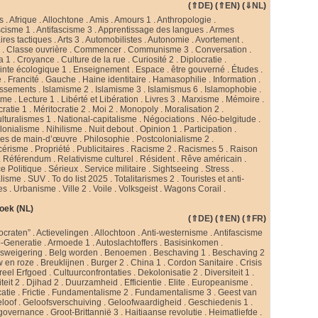
(
⇑DE
) (
⇑EN
) (
⇓NL
)
s
.
Afrique
.
Allochtone
.
Amis
.
Amours 1
.
Anthropologie
.
scisme 1
.
Antifascisme 3
.
Apprentissage des langues
.
Armes
ires tactiques
.
Arts 3
.
Automobilistes
.
Autonomie
.
Avortement
.
s
.
Classe ouvrière
.
Commencer
.
Communisme 3
.
Conversation
.
a 1
.
Croyance
.
Culture de la rue
.
Curiosité 2
.
Diplocratie
.
nte écologique 1
.
Enseignement
.
Espace
.
être gouverné
.
Études
.
e
.
Francité
.
Gauche
.
Haine identitaire
.
Hamasophilie
.
Information
.
issements
.
Islamisme 2
.
Islamisme 3
.
Islamismus 6
.
Islamophobie
.
sme
.
Lecture 1
.
Libérté et Libération
.
Livres 3
.
Marxisme
.
Mémoire
.
cratie 1
.
Méritocratie 2
.
Moi 2
.
Monopoly
.
Moralisation 2
.
ulturalismes 1
.
National-capitalisme
.
Négociations
.
Néo-belgitude
.
lonialisme
.
Nihilisme
.
Nuit debout
.
Opinion 1
.
Participation
.
ies de main-d’œuvre
.
Philosophie
.
Postcolonialisme 2
.
cérisme
.
Propriété
.
Publicitaires
.
Racisme 2
.
Racismes 5
.
Raison
.
Référendum
.
Relativisme culturel
.
Résident
.
Rêve américain
.
e Politique
.
Sérieux
.
Service militaire
.
Sightseeing
.
Stress
.
alisme
.
SUV
.
To do list 2025
.
Totalitarismes 2
.
Touristes et anti-
tes
.
Urbanisme
.
Ville 2
.
Voile
.
Volksgeist
.
Wagons Corail
.
oek (NL)
(
⇑DE
) (
⇑EN
) (
⇑FR
)
ocraten”
.
Actievelingen
.
Allochtoon
.
Anti-westernisme
.
Antifascisme
-Generatie
.
Armoede 1
.
Autoslachtoffers
.
Basisinkomen
.
psweigering
.
Belg worden
.
Benoemen
.
Beschaving 1
.
Beschaving 2
w en roze
.
Breuklijnen
.
Burger 2
.
China 1
.
Cordon Sanitaire
.
Crisis
reel Erfgoed
.
Cultuurconfrontaties
.
Dekolonisatie 2
.
Diversiteit 1
.
teit 2
.
Djihad 2
.
Duurzamheid
.
Efficientie
.
Elite
.
Europeanisme
.
catie
.
Frictie
.
Fundamentalisme 2
.
Fundamentalisme 3
.
Geest van
loof
.
Geloofsverschuiving
.
Geloofwaardigheid
.
Geschiedenis 1
.
governance
.
Groot-Brittannië 3
.
Haitiaanse revolutie
.
Heimatliefde
.