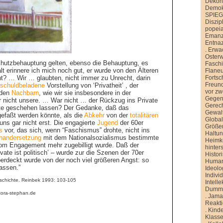
Dekons
Demokr
SPIE
Diszip
popei
Emanz
Entnaz
.
Erwa
Oster
Schutzbehauptung gelten, ebenso die Behauptung, es
Faschi
lt erinnere ich mich noch gut, er wurde von den Älteren
Flane
? … Wir … glaubten, nicht immer zu Unrecht, darin
Fortsch
Freund
m
schuldbeladene
Vorstellung von ‘Privatheit’ , der
vor zw
 den
Nachbarn
, wie wir sie insbesondere in der
Gegen
ar nicht unsere. … War nicht … der Rückzug ins Private
Gerech
te geschehen lassen? Der Gedanke, daß das
Gewal
gefaßt werden könnte, als die
Abkehr
von der
totalitären
Global
uns gar nicht erst. Die engagierte
Jugend
der 60er
Größe
s
vor, das sich, wenn “Faschismus” drohte, nicht ins
Haltu
nandersetzung
mit dem Nationalsozialismus bestimmte
Heimk
 vom Engagement mehr zugebilligt wurde. Daß der
hinter
rivate ist politisch’ – wurde zur die Szenen der 70er
Histor
erdeckt wurde von der noch viel größeren Angst: so
Human
assen.”
Ideolo
Indivi
geschichte. Reinbek 1993: 103-105
Intelle
Dummh
cora-stephan.de
.
Jamai
Reakt
.
Kinde
Klasse