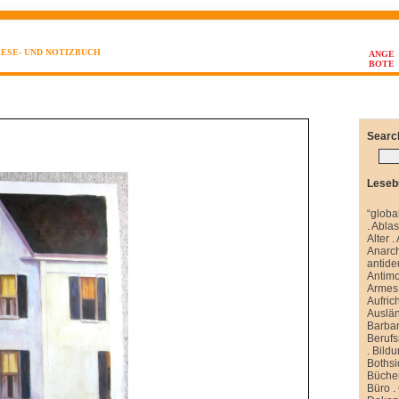
LESE- UND NOTIZBUCH
ANGE
BOTE
Searc
Leseb
“globa
.
Abla
Alter
.
Anarch
antide
Antim
Armes 
Aufrich
Auslä
Barbar
Berufs
.
Bild
Boths
Büche
Büro
.