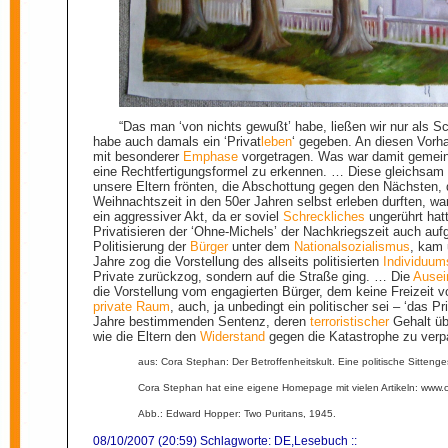
“Das man ‘von nichts gewußt’ habe, ließen wir nur als 
habe auch damals ein ‘Privat
leben
‘ gegeben. An diesen Vorha
mit besonderer
Emphase
vorgetragen. Was war damit gemeint
eine Rechtfertigungsformel zu erkennen. … Diese gleichsa
unsere Eltern frönten, die Abschottung gegen den Nächsten,
Weihnachtszeit in den 50er Jahren selbst erleben durften, w
ein aggressiver Akt, da er soviel
Schreckliches
ungerührt hat
Privatisieren der ‘Ohne-Michels’ der Nachkriegszeit auch auf
Politisierung der
Bürger
unter dem
Nationalsozialismus
, kam 
Jahre zog die Vorstellung des allseits politisierten
Individuum
Private zurückzog, sondern auf die Straße ging. … Die
Ausei
die Vorstellung vom engagierten Bürger, dem keine Freizeit
private Raum
, auch, ja unbedingt ein politischer sei – ‘das P
Jahre bestimmenden Sentenz, deren
terroristischer
Gehalt üb
wie die Eltern den
Widerstand
gegen die Katastrophe zu verp
aus: Cora Stephan: Der Betroffenheitskult. Eine politische Sitten
Cora Stephan hat eine eigene Homepage mit vielen Artikeln: www.
Abb.: Edward Hopper: Two Puritans, 1945.
08/10/2007 (20:59) Schlagworte:
DE
,
Lesebuch
::