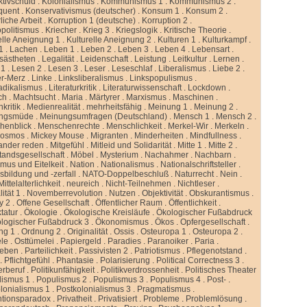
ktivschuld
.
Kolonialismus
.
Kommunismus 1
.
Kommunismus 2
.
quent
.
Konservativismus (deutscher)
.
Konsum 1
.
Konsum 2
.
liche Arbeit
.
Korruption 1 (deutsche)
.
Korruption 2
.
politismus
.
Kriecher
.
Krieg 3
.
Kriegslogik
.
Kritische Theorie
.
elle Aneignung 1
.
Kulturelle Aneignung 2
.
Kulturen 1
.
Kulturkampf
.
1
.
Lachen
.
Leben 1
.
Leben 2
.
Leben 3
.
Leben 4
.
Lebensart
.
sästheten
.
Legalität
.
Leidenschaft
.
Leistung
.
Leitkultur
.
Lernen
.
 1
.
Lesen 2
.
Lesen 3
.
Leser
.
Leseschlaf
.
Liberalismus
.
Liebe 2
.
er-Merz
.
Linke
.
Linksliberalismus
.
Linkspopulismus
.
adikalismus
.
Literaturkritik
.
Literaturwissenschaft
.
Lockdown
.
ch
.
Machtsucht
.
Maria
.
Märtyrer
.
Marxismus
.
Maschinen
.
kritik
.
Medienrealität
.
mehrheitsfähig
.
Meinung 1
.
Meinung 2
.
ngsmüde
.
Meinungsumfragen (Deutschland)
.
Mensch 1
.
Mensch 2
.
henblick
.
Menschenrechte
.
Menschlichkeit
.
Merkel-Wir
.
Merkeln
.
kosmos
.
Mickey Mouse
.
Migranten
.
Minderheiten
.
Mindfullness
.
ander reden
.
Mitgefühl
.
Mitleid und Solidarität
.
Mitte 1
.
Mitte 2
.
standsgesellschaft
.
Möbel
.
Mysterium
.
Nachahmer
.
Nachbarn
.
mus und Eitelkeit
.
Nation
.
Nationalismus
.
Nationalschriftsteller
.
sbildung und -zerfall
.
NATO-Doppelbeschluß
.
Naturrecht
.
Nein
.
ittelalterlichkeit
.
neureich
.
Nicht-Teilnehmen
.
Nichtleser
.
ität 1
.
Novemberrevolution
.
Nutzen
.
Objektivität
.
Obskurantismus
.
y 2
.
Offene Gesellschaft
.
Öffentlicher Raum
.
Öffentlichkeit
.
tatur
.
Ökologie
.
Ökologische Kreisläufe
.
Ökologischer Fußabdruck
logischer Fußabdruck 3
.
Ökonomismus
.
Ökos
.
Opfergesellschaft
.
ng 1
.
Ordnung 2
.
Originalität
.
Ossis
.
Osteuropa 1
.
Osteuropa 2
.
ele
.
Osttümelei
.
Papiergeld
.
Paradies
.
Paranoiker
.
Paria
.
leben
.
Parteilichkeit
.
Passivisten 2
.
Patriotismus
.
Pflegenotstand
.
.
Pflichtgefühl
.
Phantasie
.
Polarisierung
.
Political Correctness 3
.
kerberuf
.
Politikunfähigkeit
.
Politikverdrossenheit
.
Politisches Theater
lismus 1
.
Populismus 2
.
Populismus 3
.
Populismus 4
.
Post-
.
lonialismus 1
.
Postkolonialismus 3
.
Pragmatismus
.
ntionsparadox
.
Privatheit
.
Privatisiert
.
Probleme
.
Problemlösung
.