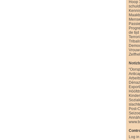
Hoop 
schul
Kenni
Maakb
Mensw
Passie
Progre
de tijd
Terror
Tribal
Democ
Vrouw
Zelfhe
Notiz
“Oorsp
Antica
Arbeit
Dénazi
Export
Hóófd
Kinde
Sozia
slacht
Post-
Seizo
Annäh
www.b
Contro
Log in