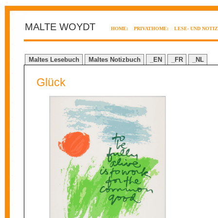
MALTE WOYDT
HOME:
PRIVATHOME:
LESE- UND NOTI
Maltes Lesebuch
Maltes Notizbuch
_EN
_FR
_NL
Glück