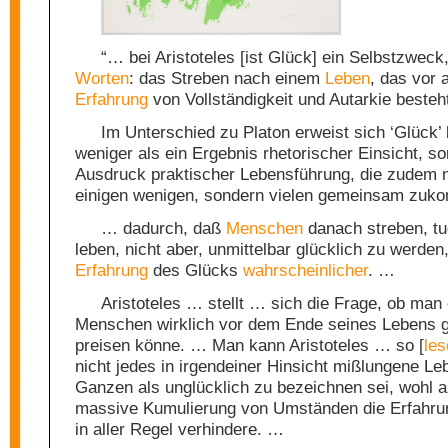
“… bei Aristoteles [ist Glück] ein Selbstzweck
Worten
: das Streben nach einem
Leben
, das vor 
Erfahrung
von Vollständigkeit und Autarkie besteh
Im Unterschied zu Platon erweist sich ‘Glück’ 
weniger als ein Ergebnis rhetorischer Einsicht, so
Ausdruck praktischer Lebensführung, die zudem n
einigen wenigen, sondern vielen gemeinsam zuk
… dadurch, daß
Menschen
danach streben, t
leben, nicht aber, unmittelbar glücklich zu werden,
Erfahrung
des Glücks
wahrscheinlicher
. …
Aristoteles … stellt … sich die Frage, ob man
Menschen wirklich vor dem Ende seines Lebens g
preisen könne. … Man kann Aristoteles … so [
les
nicht jedes in irgendeiner Hinsicht mißlungene Le
Ganzen als unglücklich zu bezeichnen sei, wohl a
massive Kumulierung von Umständen die Erfahru
in aller Regel verhindere. …