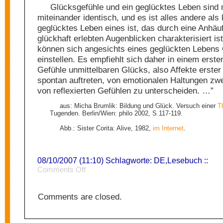
Glücksgefühle und ein geglücktes Leben sind 
miteinander identisch, und es ist alles andere als 
geglücktes Leben eines ist, das durch eine Anhäu
glückhaft erlebten Augenblicken charakterisiert is
können sich angesichts eines geglückten Lebens
einstellen. Es empfiehlt sich daher in einem ersten
Gefühle unmittelbaren Glücks, also Affekte erste
spontan auftreten, von emotionalen Haltungen zw
von reflexierten Gefühlen zu unterscheiden. …”
aus: Micha Brumlik: Bildung und Glück. Versuch einer
T
Tugenden. Berlin/Wien: philo 2002, S.117-119.
Abb.: Sister Corita: Alive, 1982,
im Internet
.
08/10/2007 (11:10) Schlagworte:
DE
,
Lesebuch
::
on
Comments Off
Glück
Comments are closed.