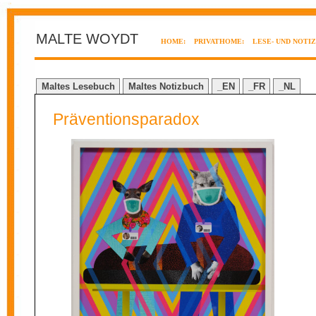
MALTE WOYDT
HOME:
PRIVATHOME:
LESE- UND NOTI
Maltes Lesebuch
Maltes Notizbuch
_EN
_FR
_NL
Präventionsparadox