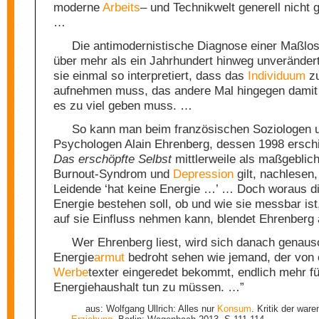
moderne
Arbeits
– und Technikwelt generell nicht 
…
Die antimodernistische Diagnose einer Maßlos
über mehr als ein Jahrhundert hinweg unveränder
sie einmal so interpretiert, dass das
Individuum
zu
aufnehmen muss, das andere Mal hingegen damit 
es zu viel geben muss. …
So kann man beim französischen Soziologen 
Psychologen Alain Ehrenberg, dessen 1998 ersc
Das erschöpfte Selbst
mittlerweile als maßgeblic
Burnout-Syndrom und
Depression
gilt, nachlesen,
Leidende ‘hat keine Energie …’ … Doch woraus di
Energie bestehen soll, ob und wie sie messbar ist
auf sie Einfluss nehmen kann, blendet Ehrenberg
Wer Ehrenberg liest, wird sich danach genaus
Energie
armut
bedroht sehen wie jemand, der von
Werbe
texter eingeredet bekommt, endlich mehr fü
Energiehaushalt tun zu müssen. …”
aus: Wolfgang Ullrich: Alles nur
Konsum
. Kritik der war