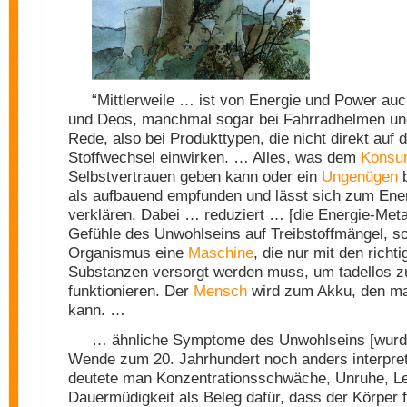
“Mittlerweile … ist von Energie und Power auc
und Deos, manchmal sogar bei Fahrradhelmen und
Rede, also bei Produkttypen, die nicht direkt auf 
Stoffwechsel einwirken. … Alles, was dem
Konsu
Selbstvertrauen geben kann oder ein
Ungenügen
b
als aufbauend empfunden und lässt sich zum Ene
verklären. Dabei … reduziert … [die Energie-Meta
Gefühle des Unwohlseins auf Treibstoffmängel, so 
Organismus eine
Maschine
, die nur mit den richti
Substanzen versorgt werden muss, um tadellos z
funktionieren. Der
Mensch
wird zum Akku, den ma
kann. …
… ähnliche Symptome des Unwohlseins [wurd
Wende zum 20. Jahrhundert noch anders interpret
deutete man Konzentrationsschwäche, Unruhe, Le
Dauermüdigkeit als Beleg dafür, dass der Körper f