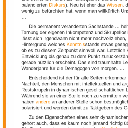
balancierten
Diskurs
). Neu ist eher das
Wissen
, 
wenig zu befürchten hat, wenn man willkürlich Uns
…
Die permanent veränderten Sachstände … helf
Tarnung der eigenen Inkompetenz und Skrupellosi
lässt sich irgendwann nicht mehr nachvollziehen,
Hintergrund welches
Kenntnis
stands etwas gesag
ob es zu diesem Zeitpunkt sinnvoll war. Letztlich 
Entwicklung bis genau zu dem Punkt zurückerzäh
gerade nützlich erscheint. Das sind traumhafte Le
Wanderjahre für die Demagogen von morgen. …
Entscheidend ist der für alle Seiten erkennba
Nachteil, den Menschen mit intellektuellen und a
Restskrupeln in dynamischen gesellschaftlichen 
Während sie an einer Stelle noch zu vermitteln v
haben
andere
an anderer Stelle schon bestmöglic
polarisiert und werden damit zu Taktgebern des 
Zu den Eigenschaften eines sehr dynamisch
gehört auch, dass es kaum noch jemand richtig ü