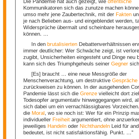
Die Pandemie hat auch gezeigt, wie
öffentliche
Kommunikatoren sich das zunutze machen können
umso mehr jene Zaubertechnik, mit der
Fakten
un
je nach Belieben aus- und eingeblendet werden, t
Widersprüche übermalt und scheinbare herausges
können. …
In den
brutalisierten
Debattenverhältnissen erw
immer deutlicher: Wer Schwäche zeigt, ist verlor
zugibt, Unsicherheiten eingesteht und Dinge neu b
kann sich des Triumphgeheuls seiner
Gegner
sich
[Es] braucht … eine neue Messgröße der
Menschenverachtung, um destruktive
Gespräche
zurückweisen zu können. In der ausgehenden Co
Pandemie lässt sich die
Grenze
vielleicht dort zi
Todesopfer argumentativ hinweggegangen wird, al
sich dabei um ein vernachlässigbares Vorzeichen.
die
Moral
, wo sie noch ist: Wer für ein Prinzip ma
individueller
Freiheit
argumentiert, ohne anzuerke
jeweiliges
Handeln
oder
Nichthandeln
Leid für an
bedeutet, ist nicht satisfaktionsfähig. Punkt. …”