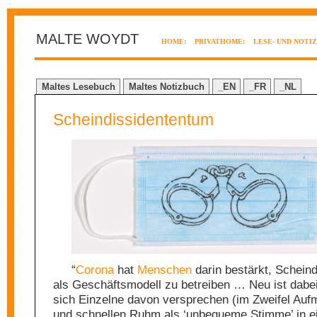
MALTE WOYDT
HOME:
PRIVATHOME:
LESE- UND NOTI
Maltes Lesebuch
Maltes Notizbuch
_EN
_FR
_NL
Scheindissidententum
“
Corona
hat
Menschen
darin bestärkt, Schein
als Geschäftsmodell zu betreiben … Neu ist dabei
sich Einzelne davon versprechen (im Zweifel Au
und schnellen Ruhm als ‘unbequeme Stimme’ in e