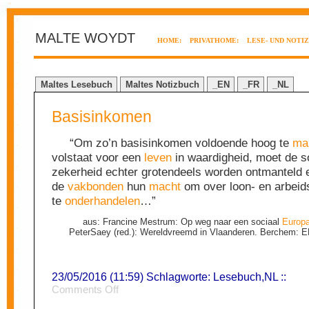
MALTE WOYDT
HOME:
PRIVATHOME:
LESE- UND NOTI
Maltes Lesebuch
Maltes Notizbuch
_EN
_FR
_NL
Basisinkomen
“Om zo’n basisinkomen voldoende hoog te
ma
volstaat voor een
leven
in waardigheid, moet de s
zekerheid echter grotendeels worden ontmanteld 
de
vakbonden
hun
macht
om over loon- en arbei
te
onderhandelen
…”
aus: Francine Mestrum: Op weg naar een sociaal
Europ
PeterSaey (red.): Wereldvreemd in Vlaanderen. Berchem: 
23/05/2016 (11:59) Schlagworte:
Lesebuch
,
NL
::
on
Comments Off
Basisinkomen