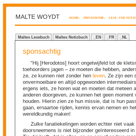
MALTE WOYDT
HOME:
PRIVATHOME:
LESE- UND NOTI
Maltes Lesebuch
Maltes Notizbuch
_EN
_FR
_NL
sponsachtig
“Hij [Herodotos] hoort ongetwijfeld tot de klet
toehoorders jagen – ze moeten die hebben, ander
ze, ze kunnen niet zonder hen
leven
. Ze zijn een 
onvermoeibare en altijd opgewonden intermediairs
ergens iets, ze horen wat en moeten dat meteen 
anderen doorgeven, ze kunnen het geen moment 
houden. Hierin zien ze hun missie, dat is hun pas
gaan, ernaartoe rijden, kennis ervan nemen en h
wereldkundig maken!
Zulke fanatiekelingen worden echter niet vaak
doorsneemens is niet bijzonder geïnteresseerd in