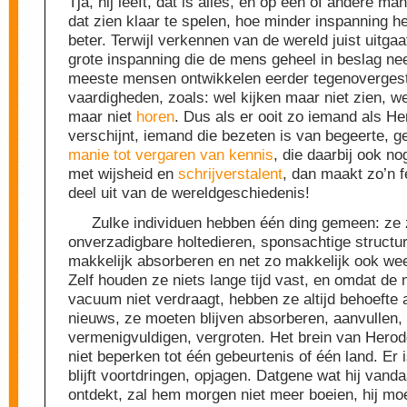
Tja, hij leeft, dat is alles, en op een of andere man
dat zien klaar te spelen, hoe minder inspanning he
beter. Terwijl verkennen van de wereld juist uitga
grote inspanning die de mens geheel in beslag ne
meeste mensen ontwikkelen eerder tegenoverges
vaardigheden, zoals: wel kijken maar niet zien, we
maar niet
horen
. Dus als er ooit zo iemand als H
verschijnt, iemand die bezeten is van begeerte, g
manie tot vergaren van kennis
, die daarbij ook nog
met wijsheid en
schrijverstalent
, dan maakt zo’n f
deel uit van de wereldgeschiedenis!
Zulke individuen hebben één ding gemeen: ze z
onverzadigbare holtedieren, sponsachtige structur
makkelijk absorberen en net zo makkelijk ook wee
Zelf houden ze niets lange tijd vast, en omdat de 
vacuum niet verdraagt, hebben ze altijd behoefte 
nieuws, ze moeten blijven absorberen, aanvullen,
vermenigvuldigen, vergroten. Het brein van Herod
niet beperken tot één gebeurtenis of één land. Er 
blijft voortdringen, opjagen. Datgene wat hij vand
ontdekt, zal hem morgen niet meer boeien, hij mo