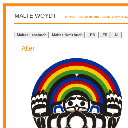
MALTE WOYDT
HOME:
PRIVATHOME:
LESE- UND NOTI
Maltes Lesebuch
Maltes Notizbuch
_EN
_FR
_NL
Alter