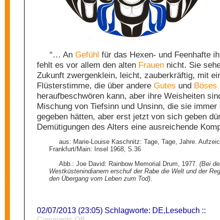
“… An
Gefühl
für das Hexen- und Feenhafte i
fehlt es vor allem den alten
Frauen
nicht. Sie sehe
Zukunft zwergenklein, leicht, zauberkräftig, mit ei
Flüsterstimme, die über andere
Gutes
und
Böses
heraufbeschwören kann, aber ihre Weisheiten sin
Mischung von Tiefsinn und Unsinn, die sie immer 
gegeben hätten, aber erst jetzt von sich geben dürf
Demütigungen des Alters eine ausreichende Komp
aus: Marie-Louise Kaschnitz: Tage, Tage, Jahre. Aufzei
Frankfurt/Main: Insel 1968, S.36
Abb.: Joe David: Rainbow Memorial Drum, 1977.
(Bei d
Westküstenindianern erschuf der Rabe die Welt und der Reg
den Übergang vom Leben zum Tod)
.
02/07/2013 (23:05) Schlagworte:
DE
,
Lesebuch
::
on
Comments Off