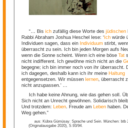
“… Bis
ich
zufällig diese Worte des
jüdischen
Rabbi Abraham Joshua Heschel lese: ‘
Ich
würde 
Individuen sagen, dass ein
Individuum
stirbt, wen
überrascht zu sein. Ich bin jeden Morgen aufs Ne
wenn die Sonne scheint. Wenn ich eine böse
Tat
s
nicht indifferent. Ich gewöhne mich nicht an die
G
begegne; ich bin immer noch von ihr überrascht. 
ich dagegen, deshalb kann ich ihr meine
Haltung
entgegensetzen. Wir müssen
lernen
, überrascht 
nicht anzupassen.’ …
Ich habe keine Ahnung, wie das gehen soll. Üb
Sich nicht an Unrecht gewöhnen. Solidarisch blei
Und trotzdem:
Leben
. Freude am
Leben
haben. De
Weg gehen.”
aus: Kübra Gümüsay: Sprache und Sein. München: btb 
(Originalausgabe 2020), S.93/94.