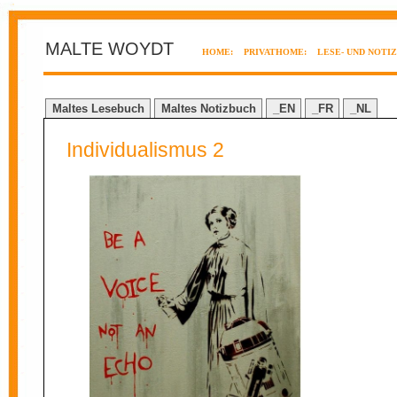
MALTE WOYDT
HOME:
PRIVATHOME:
LESE- UND NOTI
Maltes Lesebuch
Maltes Notizbuch
_EN
_FR
_NL
Individualismus 2