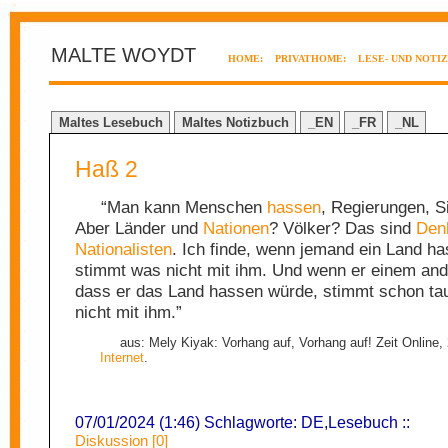
MALTE WOYDT
HOME:
PRIVATHOME:
LESE- UND NOTI
Maltes Lesebuch
Maltes Notizbuch
_EN
_FR
_NL
Haß 2
“Man kann Menschen
hassen
, Regierungen, S
Aber Länder und
Nationen
? Völker? Das sind
Den
Nationalisten
. Ich finde, wenn jemand ein Land ha
stimmt was nicht mit ihm. Und wenn er einem ande
dass er das Land hassen würde, stimmt schon t
nicht mit ihm.”
aus: Mely Kiyak: Vorhang auf, Vorhang auf! Zeit Online,
Internet
.
07/01/2024 (1:46) Schlagworte:
DE
,
Lesebuch
::
Diskussion [0]