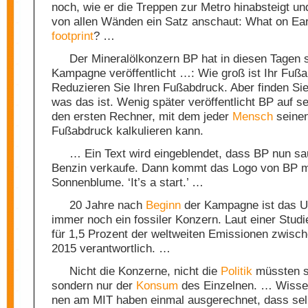
noch, wie er die Treppen zur Metro hinabsteigt und
von allen Wänden ein Satz anschaut: What on Ear
footprint
? …
Der Mineralölkonzern BP hat in diesen Tagen 
Kampagne veröffentlicht …: Wie groß ist Ihr Fu
Reduzieren Sie Ihren Fußabdruck. Aber finden Sie
was das ist. Wenig später veröffentlicht BP auf s
den ersten Rechner, mit dem jeder
Mensch
seinen
Fußabdruck kalkulieren kann.
… Ein Text wird eingeblendet, dass BP nun s
Benzin verkaufe. Dann kommt das Logo von BP m
Sonnenblume. ‘It’s a start.’ …
20 Jahre nach
Beginn
der Kampagne ist das 
immer noch ein fossiler Konzern. Laut einer Studie
für 1,5 Prozent der weltweiten Emissionen zwisc
2015 verantwortlich. …
Nicht die Konzerne, nicht die
Politik
müssten s
sondern nur der
Konsum
des Einzelnen. … Wis­sen­s
nen am MIT haben einmal ausgerechnet, dass sel