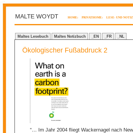
MALTE WOYDT
HOME:
PRIVATHOME:
LESE- UND NOTI
Maltes Lesebuch
Maltes Notizbuch
_EN
_FR
_NL
Ökologischer Fußabdruck 2
“… Im Jahr 2004 fliegt Wackernagel nach New