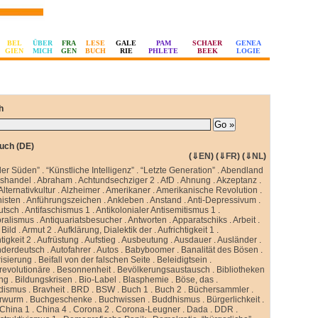
BEL
ÜBER
FRA
LESE
GALE
PAM
SCHAER
GENEA
GIEN
MICH
GEN
BUCH
RIE
PHLETE
BEEK
LOGIE
h
uch (DE)
(
⇓EN
) (
⇓FR
) (
⇓NL
)
ler Süden”
.
“Künstliche Intelligenz”
.
“Letzte Generation”
.
Abendland
sshandel
.
Abraham
.
Achtundsechziger 2
.
AfD
.
Ahnung
.
Akzeptanz
.
Alternativkultur
.
Alzheimer
.
Amerikaner
.
Amerikanische Revolution
.
isten
.
Anführungszeichen
.
Ankleben
.
Anstand
.
Anti-Depressivum
.
utsch
.
Antifaschismus 1
.
Antikolonialer Antisemitismus 1
.
oralismus
.
Antiquariatsbesucher
.
Antworten
.
Apparatschiks
.
Arbeit
.
Bild
.
Armut 2
.
Aufklärung, Dialektik der
.
Aufrichtigkeit 1
.
tigkeit 2
.
Aufrüstung
.
Aufstieg
.
Ausbeutung
.
Ausdauer
.
Ausländer
.
nderdeutsch
.
Autofahrer
.
Autos
.
Babyboomer
.
Banalität des Bösen
.
isierung
.
Beifall von der falschen Seite
.
Beleidigtsein
.
revolutionäre
.
Besonnenheit
.
Bevölkerungsaustausch
.
Bibliotheken
ung
.
Bildungskrisen
.
Bio-Label
.
Blasphemie
.
Böse, das
.
idismus
.
Bravheit
.
BRD
.
BSW
.
Buch 1
.
Buch 2
.
Büchersammler
.
rwurm
.
Buchgeschenke
.
Buchwissen
.
Buddhismus
.
Bürgerlichkeit
.
China 1
.
China 4
.
Corona 2
.
Corona-Leugner
.
Dada
.
DDR
.