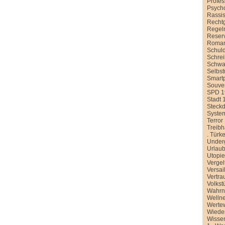
Profe
Psych
Rassi
Recht
Regel
Reser
Roman
Schul
Schre
Schwa
Selbst
Smart
Souver
SPD 1
Stadt 
Steck
Syste
Terror
Treib
.
Türke
Under
Urlau
Utopi
Vergel
Versai
Vertra
Volkst
Wahr
Welln
Werte
Wiede
Wissen