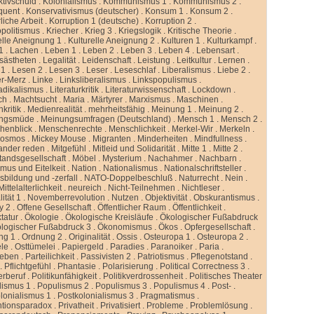
ktivschuld
.
Kolonialismus
.
Kommunismus 1
.
Kommunismus 2
.
quent
.
Konservativismus (deutscher)
.
Konsum 1
.
Konsum 2
.
liche Arbeit
.
Korruption 1 (deutsche)
.
Korruption 2
.
politismus
.
Kriecher
.
Krieg 3
.
Kriegslogik
.
Kritische Theorie
.
elle Aneignung 1
.
Kulturelle Aneignung 2
.
Kulturen 1
.
Kulturkampf
.
1
.
Lachen
.
Leben 1
.
Leben 2
.
Leben 3
.
Leben 4
.
Lebensart
.
sästheten
.
Legalität
.
Leidenschaft
.
Leistung
.
Leitkultur
.
Lernen
.
 1
.
Lesen 2
.
Lesen 3
.
Leser
.
Leseschlaf
.
Liberalismus
.
Liebe 2
.
er-Merz
.
Linke
.
Linksliberalismus
.
Linkspopulismus
.
adikalismus
.
Literaturkritik
.
Literaturwissenschaft
.
Lockdown
.
ch
.
Machtsucht
.
Maria
.
Märtyrer
.
Marxismus
.
Maschinen
.
kritik
.
Medienrealität
.
mehrheitsfähig
.
Meinung 1
.
Meinung 2
.
ngsmüde
.
Meinungsumfragen (Deutschland)
.
Mensch 1
.
Mensch 2
.
henblick
.
Menschenrechte
.
Menschlichkeit
.
Merkel-Wir
.
Merkeln
.
kosmos
.
Mickey Mouse
.
Migranten
.
Minderheiten
.
Mindfullness
.
ander reden
.
Mitgefühl
.
Mitleid und Solidarität
.
Mitte 1
.
Mitte 2
.
standsgesellschaft
.
Möbel
.
Mysterium
.
Nachahmer
.
Nachbarn
.
mus und Eitelkeit
.
Nation
.
Nationalismus
.
Nationalschriftsteller
.
sbildung und -zerfall
.
NATO-Doppelbeschluß
.
Naturrecht
.
Nein
.
ittelalterlichkeit
.
neureich
.
Nicht-Teilnehmen
.
Nichtleser
.
ität 1
.
Novemberrevolution
.
Nutzen
.
Objektivität
.
Obskurantismus
.
y 2
.
Offene Gesellschaft
.
Öffentlicher Raum
.
Öffentlichkeit
.
tatur
.
Ökologie
.
Ökologische Kreisläufe
.
Ökologischer Fußabdruck
logischer Fußabdruck 3
.
Ökonomismus
.
Ökos
.
Opfergesellschaft
.
ng 1
.
Ordnung 2
.
Originalität
.
Ossis
.
Osteuropa 1
.
Osteuropa 2
.
ele
.
Osttümelei
.
Papiergeld
.
Paradies
.
Paranoiker
.
Paria
.
leben
.
Parteilichkeit
.
Passivisten 2
.
Patriotismus
.
Pflegenotstand
.
.
Pflichtgefühl
.
Phantasie
.
Polarisierung
.
Political Correctness 3
.
kerberuf
.
Politikunfähigkeit
.
Politikverdrossenheit
.
Politisches Theater
lismus 1
.
Populismus 2
.
Populismus 3
.
Populismus 4
.
Post-
.
lonialismus 1
.
Postkolonialismus 3
.
Pragmatismus
.
ntionsparadox
.
Privatheit
.
Privatisiert
.
Probleme
.
Problemlösung
.