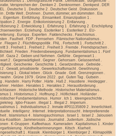
truktivismus 1
.
Demografische Panik
.
Demokratie, “bürgerliche”
.
atie, Versprechen der
.
Denken 2
.
Denknormen
.
Denkpest
.
DER
GEL
.
Deutsche 1
.
Deutsche 2
.
Deutscher Geist
.
Diskussion
.
lin
.
Dritte Welt
.
Drohnen
.
Dumm, dümmer, am dümmsten
.
Eia
a
.
Eigentum
.
Einfühlung
.
Einsamkeit
.
Emanzipation 1
.
ipation 2
.
Energie
.
Entkolonisierung 2
.
Entlarvung
.
ifizierung 2
.
Entwicklung 1
.
Erfahrung 1
.
Erfahrung 2
.
Erschöpfung
chsenwerden
.
Erziehung
.
Esoteriker 1
.
Esoteriker 2
.
EU-
weiterung
.
Europa
.
Experten
.
Faktenchecks
.
Faschismus
.
sten
.
Faulheit
.
FDP
.
Fernsehen
.
Flämischer Nationalismus
.
ur
.
Fliegen 2
.
Flüchtlingspolitik
.
FNL
.
Fortschritt 1
.
Fortschritt 2
.
ritt 3
.
Freiheit 1
.
Freiheit 2
.
Freiheit 3
.
Fremde
.
Fremdsprachen
.
lichkeit
.
Frieden
.
Friedensbewegung
.
Fundamentalismus 1
.
Fünf
ölf
.
Gaza 2
.
Geben und Nehmen
.
Gefühle
.
Gegenwart 1
.
wart 2
.
Gegenwärtigkeit
.
Gegner
.
Gehorsam
.
Gelassenheit
.
tigkeit
.
Geschenke
.
Geschichte 1
.
Gesetzestreue
.
Getreide
.
t 2
.
Gewalt, privatisierte
.
Gewerkschaftsmacht
.
Gewöhnung
.
isierung 1
.
Glokal leben
.
Glück
.
Gnade
.
Gott
.
Grenzregionen
.
nwahn
.
Grüne 1979
.
Grüne 2022
.
gut
.
Guten Tag
.
Gutsein
.
ng
.
Handeln
.
Harry Potter
.
Härte
.
Haß 2
.
Haustiere
.
Heidegger
.
ehrer
.
Helden
.
Herakles 1
.
Herakles 2
.
Herausforderung
.
sichlassen
.
Historische Methode
.
Historischer Materialismus
.
ismus 1
.
Historismus 2
.
Hoffnung 2
.
Höflichkeit
.
Holländer
.
istischer Fundamentalismus
.
Humor
.
Ich 1
.
Ideengeschichte
.
giekrieg
.
Igbo-Frauen
.
illegal 1
.
Illegal 2
.
Imperium
.
dualismus 1
.
Individualismus 2
.
Inmate #P01135809 2
.
Innerlichkeit
.
ktuelle
.
Intelligenz
.
Internet
.
Interpretationssucht
.
Interpretierende
eit
.
Islamismus 4
.
Islamogauchismus
.
Israel 1
.
Israel 2
.
Jalousien
ca-Koalition
.
Jammerossis
.
Journalist
.
Judentum
.
Jüdische
ionen
.
K-Gruppen
.
Kaffeehaus
.
Kameraden
.
Kapitalismus 1
.
Kinder
rgartisierung
.
Kindheitserinnerungen
.
Kitsch
.
Klarheit
.
ngesellschaft 1
.
Klassik
.
Kleinbürger 1
.
Kleinbürger 2
.
Klimapolitik