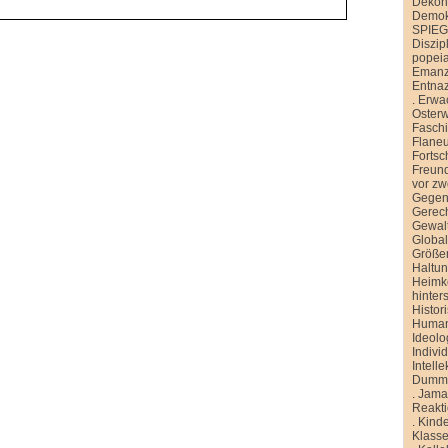
Dekons
Demokr
SPIE
Diszip
popei
Emanz
Entnaz
.
Erwa
Oster
Faschi
Flane
Fortsch
Freund
vor zw
Gegen
Gerech
Gewal
Global
Größe
Haltu
Heimk
hinter
Histor
Human
Ideolo
Indivi
Intelle
Dummh
.
Jamai
Reakt
.
Kinde
Klasse