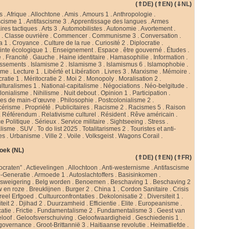
(
⇑DE
) (
⇑EN
) (
⇓NL
)
s
.
Afrique
.
Allochtone
.
Amis
.
Amours 1
.
Anthropologie
.
scisme 1
.
Antifascisme 3
.
Apprentissage des langues
.
Armes
ires tactiques
.
Arts 3
.
Automobilistes
.
Autonomie
.
Avortement
.
s
.
Classe ouvrière
.
Commencer
.
Communisme 3
.
Conversation
.
a 1
.
Croyance
.
Culture de la rue
.
Curiosité 2
.
Diplocratie
.
nte écologique 1
.
Enseignement
.
Espace
.
être gouverné
.
Études
.
e
.
Francité
.
Gauche
.
Haine identitaire
.
Hamasophilie
.
Information
.
issements
.
Islamisme 2
.
Islamisme 3
.
Islamismus 6
.
Islamophobie
.
sme
.
Lecture 1
.
Libérté et Libération
.
Livres 3
.
Marxisme
.
Mémoire
.
cratie 1
.
Méritocratie 2
.
Moi 2
.
Monopoly
.
Moralisation 2
.
ulturalismes 1
.
National-capitalisme
.
Négociations
.
Néo-belgitude
.
lonialisme
.
Nihilisme
.
Nuit debout
.
Opinion 1
.
Participation
.
ies de main-d’œuvre
.
Philosophie
.
Postcolonialisme 2
.
cérisme
.
Propriété
.
Publicitaires
.
Racisme 2
.
Racismes 5
.
Raison
.
Référendum
.
Relativisme culturel
.
Résident
.
Rêve américain
.
e Politique
.
Sérieux
.
Service militaire
.
Sightseeing
.
Stress
.
alisme
.
SUV
.
To do list 2025
.
Totalitarismes 2
.
Touristes et anti-
tes
.
Urbanisme
.
Ville 2
.
Voile
.
Volksgeist
.
Wagons Corail
.
oek (NL)
(
⇑DE
) (
⇑EN
) (
⇑FR
)
ocraten”
.
Actievelingen
.
Allochtoon
.
Anti-westernisme
.
Antifascisme
-Generatie
.
Armoede 1
.
Autoslachtoffers
.
Basisinkomen
.
psweigering
.
Belg worden
.
Benoemen
.
Beschaving 1
.
Beschaving 2
w en roze
.
Breuklijnen
.
Burger 2
.
China 1
.
Cordon Sanitaire
.
Crisis
reel Erfgoed
.
Cultuurconfrontaties
.
Dekolonisatie 2
.
Diversiteit 1
.
teit 2
.
Djihad 2
.
Duurzamheid
.
Efficientie
.
Elite
.
Europeanisme
.
catie
.
Frictie
.
Fundamentalisme 2
.
Fundamentalisme 3
.
Geest van
loof
.
Geloofsverschuiving
.
Geloofwaardigheid
.
Geschiedenis 1
.
governance
.
Groot-Brittannië 3
.
Haitiaanse revolutie
.
Heimatliefde
.