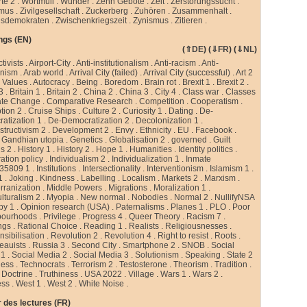
te 2
.
Wortmüll
.
Wunder
.
Zehn Gebote
.
Zeit
.
Zerstörungssucht
.
smus
.
Zivilgesellschaft
.
Zuckerberg
.
Zuhören
.
Zusammenhalt
.
sdemokraten
.
Zwischenkriegszeit
.
Zynismus
.
Zitieren .
ngs (EN)
(
⇑DE
) (
⇓FR
) (
⇓NL
)
ctivists
.
Airport-City
.
Anti-institutionalism
.
Anti-racism
.
Anti-
rnism
.
Arab world
.
Arrival City (failed)
.
Arrival City (successful)
.
Art 2
 Values
.
Autocracy
.
Being
.
Boredom
.
Brain rot
.
Brexit 1
.
Brexit 2
.
 3
.
Britain 1
.
Britain 2
.
China 2
.
China 3
.
City 4
.
Class war
.
Classes
ate Change
.
Comparative Research
.
Competition
.
Cooperatism
.
tion 2
.
Cruise Ships
.
Culture 2
.
Curiosity 1
.
Dating
.
De-
atization 1
.
De-Democratization 2
.
Decolonization 1
.
tructivism 2
.
Development 2
.
Envy
.
Ethnicity
.
EU
.
Facebook
.
.
Gandhian utopia
.
Genetics
.
Globalisation 2
.
governed
.
Guilt
gs 2
.
History 1
.
History 2
.
Hope 1
.
Humanities
.
Identity politics
.
ation policy
.
Individualism 2
.
Individualization 1
.
Inmate
35809 1
.
Institutions
.
Intersectionality
.
Interventionism
.
Islamism 1
.
1
.
Joking
.
Kindness
.
Labelling
.
Localism
.
Markets 2
.
Marxism
.
rranization
.
Middle Powers
.
Migrations
.
Moralization 1
.
ulturalism 2
.
Myopia
.
New normal
.
Nobodies
.
Normal 2
.
NullifyNSA
py 1
.
Opinion research (USA)
.
Paternalisms
.
Planes 1
.
PLO
.
Poor
bourhoods
.
Privilege
.
Progress 4
.
Queer Theory
.
Racism 7
.
ngs
.
Rational Choice
.
Reading 1
.
Realists
.
Religiousnesses
.
sibilisation
.
Revolution 2
.
Revolution 4
.
Right to resist
.
Roots
.
eauists
.
Russia 3
.
Second City
.
Smartphone 2
.
SNOB
.
Social
 1
.
Social Media 2
.
Social Media 3
.
Solutionism
.
Speaking
.
State 2
less
.
Technocrats
.
Terrorism 2
.
Testosterone
.
Theorism
.
Tradition
.
 Doctrine
.
Truthiness
.
USA 2022
.
Village
.
Wars 1
.
Wars 2
.
ess
.
West 1
.
West 2
.
White Noise
.
 des lectures (FR)