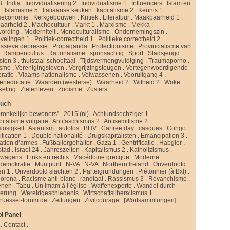
3
.
India
.
Individualisering 2
.
Individualisme 1
.
Influencers
.
Islam en
d
.
Islamisme 5
.
Italiaanse keuken
.
kapitalisme 2
.
Kennis 1
.
seconomie
.
Kerkgebouwen
.
Kritiek
.
Literatuur
.
Maakbaarheid 1
.
aarheid 2
.
Machocultuur
.
Markt 1
.
Marxisme
.
Mekka
.
ording
.
Moderniteit
.
Monoculturalisme
.
Ondernemingszin
.
velingen 1
.
Politiek-correctheid 1
.
Politieke correctheid 2
.
ssieve depressie
.
Propaganda
.
Protectionisme
.
Provincialisme van
.
Rampencultus
.
Rationalisme
.
sponsachtig
.
Sport
.
Stadsjeugd
.
isten 3
.
thuistaal-schooltaal
.
Tijdsvermengvuldiging
.
Traumaporno
.
isme
.
Verenigingsleven
.
Vergrijzingsleugen
.
Vertegenwoordigende
ratie
.
Vlaams nationalisme
.
Volwassenen
.
Vooruitgang 4
.
eneducatie
.
Waarden (westerse)
.
Waarheid 2
.
Witheid 2
.
Woke
.
keling
.
Zielenleven
.
Zooïsme
.
Zusters
.
buch
ronkelijke bewoners”
.
2015 (nl)
.
Achtundsechziger 1
.
pitalisme vulgaire
.
Antifaschismus 2
.
Antisemitisme 2
.
slosigkeit
.
Asianism
.
autolos
.
BHV
.
Carfree day
.
casques
.
Congo
.
fication 1
.
Double nationalité
.
Drugskapitalisten
.
Emancipation 3
.
ation d’armes
.
Fußballergehälter
.
Gaza 1
.
Gentrificatie
.
Habgier
.
stad
.
Israel 24
.
Jahreszeiten
.
Kapitalismus 2
.
Katholizismus
.
rwagens
.
Links en rechts
.
Macédoine grecque
.
Moderne
ldemokratie
.
Muntpunt
.
N-VA
.
N-VA
.
Northern Ireland
.
Onverdoofd
en 1
.
Onverdoofd slachten 2
.
Parteigründungen
.
Piétonnier (à Bxl)
.
Corona
.
Racisme anti-blanc
.
randtaal
.
Rassismus 3
.
Révanchisme
.
enen
.
Tabu
.
Un imam à l’église
.
Waffenexporte
.
Wandel durch
erung
.
Wereldgeschiedenis
.
Wirtschaftsliberalismus 1
.
ruessel-forum.de
.
Zeitungen
.
Zivilcourage
.
[Wortsammlungen]
.
l Panel
.
Contact
.