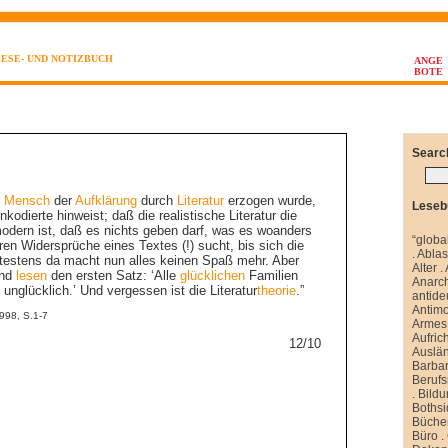
LESE- UND NOTIZBUCH
ANGE
BOTE
Searc
r
Mensch
der
Aufklärung
durch
Literatur
erzogen wurde,
Leseb
kodierte hinweist; daß die realistische Literatur die
dern ist, daß es nichts geben darf, was es woanders
“globa
en Widersprüche eines Textes (!) sucht, bis sich die
.
Abla
ätestens da macht nun alles keinen Spaß mehr. Aber
Alter
.
nd
lesen
den ersten Satz: ‘Alle
glücklichen
Familien
Anarch
 unglücklich.’ Und vergessen ist die Literatur
theorie
.”
antide
Antim
1998, S.1-7
Armes 
Aufrich
12/10
Auslä
Barbar
Berufs
.
Bild
Boths
Büche
Büro
.