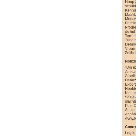
Hoop 
schul
Kenni
Maakb
Mensw
Passie
Progre
de tijd
Terror
Tribal
Democ
Vrouw
Zelfhe
Notiz
“Oorsp
Antica
Arbeit
Dénazi
Export
Hóófd
Kinde
Sozia
slacht
Post-
Seizo
Annäh
www.b
Contro
Log in