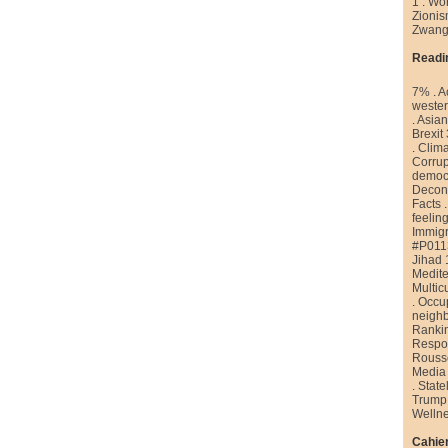
1
.
Wor
Zioni
Zwang
Readi
7%
.
A
weste
.
Asian
Brexit
.
Clim
Corrup
democr
Decons
Facts
feelin
Immigr
#P011
Jihad 
Medite
Multic
.
Occu
neigh
Ranki
Respon
Rouss
Media
.
State
Trump
Welln
Cahier