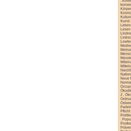
.
Kolle
konse
Körper
Kosmo
Kultur
Kunst 
Leben
Lesen
Lindn
Linksr
Lowte
Medien
Meinu
Mensc
Meso
Mitein
Mittel
Narziß
Nation
Neue M
Normal
Occup
Ökodik
2
.
Öko
Ordnu
Ostse
Partei
Pflicht
Politi
.
Popu
Postko
Präve