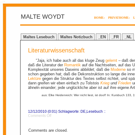
MALTE WOYDT
HOME:
PRIVATHOME:
Maltes Lesebuch
Maltes Notizbuch
_EN
_FR
_NL
Literaturwissenschaft
“Jaja, ich habe auch all das kluge Zeug
gelernt
– daß de
daß die Literatur der
Romantik
auf die Nachtseiten, auf das Un
Komplexität unseres Daseins abbildet; daß die
Moderne
so mo
schon gegeben hat; daß die Dekonstruktion so lange die inner
Lektüre
gegen die Struktur des Textes selbst richtet, und sp
dann greifen wir eben einfach zu Tolstois
Krieg
und
Frieden
u
ähneln einander; jede unglückliche aber ist auf ihre eigene Art
aus: Elke Heidenreich: Wer nicht liest, ist doof! In: Kursbuch 133, 
12/12/2010 (0:01) Schlagworte:
DE
,
Lesebuch
::
on
Comments Off
Literaturwissenschaft
Comments are closed.