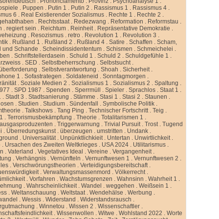
ssorendeutsch
.
Prononciamento
.
Provinz
.
Psychoanalyse 1
.
ospiele
.
Puppen
.
Putin 1
.
Putin 2
.
Rassismus 1
.
Rassismus 4
.
smus 6
.
Real Existierender Sozialismus
.
Rechte 1
.
Rechte 2
.
gehabthaben
.
Rechtsstaat
.
Redezwang
.
Reformation
.
Reformstau
.
n
.
regiert sein
.
Reichtum
.
Reinheit
.
Repräsentative Demokratie
.
veheizung
.
Resozismus
.
retro
.
Revolution 1
.
Revolution 3
.
tik
.
Rußland 1
.
Rußland 2
.
Rußland 4
.
Satire
.
Schaffen
.
Scham,
d und Schande
.
Scheindissidententum
.
Schismen
.
Schmeichelei
.
iben
.
Schriftstellerdasein
.
Schuld 1
.
Schuld 2
.
Schuldgefühle 1
.
rzweiss
.
SED
.
Selbstbeherrschung
.
Selbstsucht
.
überforderung
.
Selbstverantwortung
.
Shoah
.
Sicherheit
.
phone 1
.
Sofastrategen
.
Soldateneid
.
Sonntagmorgen
.
änität
.
Soziale Medien 2
.
Sozialismus 1
.
Sozialismus 2
.
Spaltung
.
977
.
SPD 1987
.
Spenden
.
Sperrmüll
.
Spieler
.
Sprachlos
.
Staat 1
.
1
.
Stadt 3
.
Stadtsanierung
.
Stämme
.
Stasi 1
.
Stasi 2
.
Staunen
.
dosen
.
Studien
.
Studium
.
Sündenfall
.
Symbolische Politik
.
mtheorie
.
Talkshows
.
Tang Ping
.
Technischer Fortschritt
.
Teig
.
 1
.
Terrorismusbekämpfung
.
Theorie
.
Totalitarismen 1
.
hausgasproduzenten
.
Triggerwarnung
.
Trivial Pursuit
.
Trost
.
Tugend
i
.
Überredungskunst
.
überzeugen
.
umstritten
.
Undank
.
ground
.
Universalität
.
Unpünktlichkieit
.
Untertan
.
Unwirtlichkeit
.
b
.
Ursachen des Zweiten Weltkrieges
.
USA 2024
.
Utilitarismus
.
en
.
Vaterland
.
Vegetatives Ideal
.
Vereine
.
Vergangenheit
.
tung
.
Verhängnis
.
Vernünfteln
.
Vernunftwesen 1
.
Vernunftwesen 2
.
lles
.
Verschwörungstheorien
.
Verteidigungsbereitschaft
.
uenswürdigkeit
.
Verwaltungsmassenmord
.
Völkerrecht
.
ümlichkeit
.
Vorfahren
.
Wachstumsgrenzen
.
Wahnsinn
.
Wahrheit 1
.
nehmung
.
Wahrscheinlichkeit
.
Wandel
.
weggehen
.
Weißsein 1
.
ess
.
Weltanschauung
.
Weltstaat
.
Wendehälse
.
Werbung
.
wandel
.
Wessis
.
Widerstand
.
Widerstandsrausch
.
rgutmachung
.
Winnetou
.
Wissen 2
.
Wissenschaftler
.
schaftsfeindlichkeit
.
Wissenwollen
.
Witwe
.
Wohlstand 2022
.
Worte