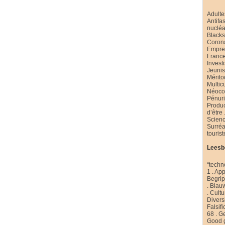
Adulte
Antifa
nucléa
Black
Coron
Emprei
Franc
Invest
Jeuni
Mérito
Multic
Néoco
Pénur
Produ
d’être
Scienc
Surré
touris
Leesb
“techn
1
.
App
Begri
.
Blau
.
Cultu
Diversi
Falsifi
68
.
Ge
Good 