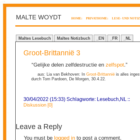
MALTE WOYDT
HOME:
PRIVATHOME:
LESE- UND NOTI
Maltes Lesebuch
Maltes Notizbuch
_EN
_FR
_NL
Groot-Brittannië 3
“Gelijke delen zelfdestructie en
zelfspot
.”
aus: Lia van Bekhoven: In
Groot-Brittannië
is alles inges
durch Tom Pardoen, De Morgen, 30.4.22.
30/04/2022 (15:33) Schlagworte:
Lesebuch
,
NL
::
Diskussion [0]
Leave a Reply
You must be
logged in
to post a comment.