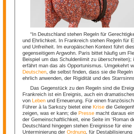
“In Deutschland stehen Regeln für Gerechtigke
und Ehrlichkeit. In Frankreich stehen Regeln für
und Unfreiheit. Im europäischen Kontext führt die
gegenseitigem Argwohn. Paris bittet häufig um Fle
Beispiel um das Schuldenlimit zu überschreiten); i
erfährt man das als Opportunismus. Umgekehrt w
Deutschen
, die selbst finden, dass sie die Regeln
ehrlich anwenden, der Rigidität und des Starrsinn
Das Gegenstück zu den Regeln sind die Ereign
Frankreich ist ein Ereignis, auch ein dramatische
von
Leben
und Erneuerung. Für einen französisch
Führer à la Sarkozy bietet eine
Krise
die Gelegenh
zeigen, was er kann; die
Presse
macht daraus ei
der Gemeinschaftlichkeit, eine Seite im ‘Roman 
Deutschland hingegen stehen Ereignisse für eine
Unterminierung der
Ordnung
, für Destabilisierung