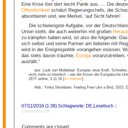
Eine Krise löst dort leicht Panik aus. … Die deut
Öffentlichkeit
schätzt Regierungschefs, die Scho
absorbieren und, wie Merkel, ‘auf Sicht fahren’.
Die schwierigste Aufgabe, vor der Deutschland
Union steht, die auch weiterhin mit großen
Heraus
zu kämpfen haben wird, ist also die folgende: Da
sich selbst und seine Partner am liebsten mit Rege
wird in der Ereignispolitik vorangehen müssen. W
das stets davon träumte,
Europa
voranzutreiben, 
ausfällt.”
aus: Luuk van Middelaar: Europas neue Kraft. Schneller
nicht mehr so kleinlich – wie die Krisen die Europäische Un
ZEIT online, 3.11.16 [
im Internet
].
Abb.: Yinka Shonibare: Feeling Free Like a Bird, 2023, D
07/11/2016 (1:38) Schlagworte:
DE
,
Lesebuch
::
on
Comments Off
Regeln
Comments are closed.