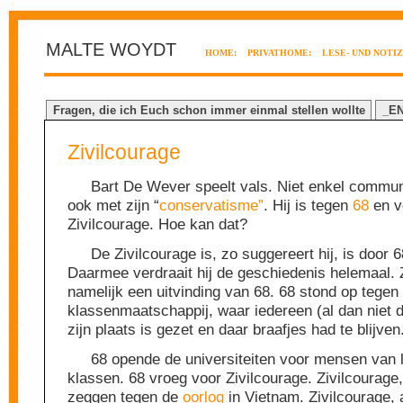
MALTE WOYDT
HOME:
PRIVATHOME:
LESE- UND NOTI
Fragen, die ich Euch schon immer einmal stellen wollte
_E
Zivilcourage
Bart De Wever speelt vals. Niet enkel commun
ook met zijn “
conservatisme”
. Hij is tegen
68
en v
Zivilcourage. Hoe kan dat?
De Zivilcourage is, zo suggereert hij, is door 
Daarmee verdraait hij de geschiedenis helemaal. Z
namelijk een uitvinding van 68. 68 stond op tegen
klassenmaatschappij, waar iedereen (al dan niet 
zijn plaats is gezet en daar braafjes had te blijven
68 opende de universiteiten voor mensen van 
klassen. 68 vroeg voor Zivilcourage. Zivilcourage
zeggen tegen de
oorlog
in Vietnam. Zivilcourage, 