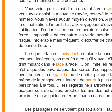
fois : à la montée et à la descente.
Vous voici, pour ainsi dire, contraint à votre
vo
vous avez choisi la mauvaise travée, réservé le 
numéro, vous n’avez aucun moyen d’évasion. A qu
la climatisation, l’interdit fait aux voyageurs d’ouvr
l’obligation d’endurer la même température pulsé
force, l’impossible de connaître les variations de l’
risque, intolérable mais fréquent, d’étouffer de ch
de panne, l’été. …
Lorsque le fauteuil
individuel
remplace la banqu
contacts indécents, on met fin à ce qu’il y avait d
d’intimidant dans le
face
à face; … on limite les r
n’être que des bavardages, des sortes d’échappée
avec son voisin de
gauche
ou de droite, puisque l
même de la rangée vous interdit de
parler
à plus 
personnes à la fois. … les regards ne s’affrontent 
usagers sont sérialisés, proches les uns des aut
proximité close qui les enferme chacun dans son ex
…
Les passagers ne se voient pas (ou alors il fau