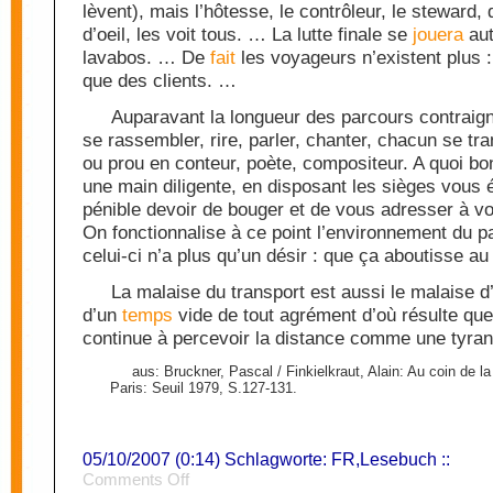
lèvent), mais l’hôtesse, le contrôleur, le steward,
d’oeil, les voit tous. … La lutte finale se
jouera
aut
lavabos. … De
fait
les voyageurs n’existent plus :
que des clients. …
Auparavant la longueur des parcours contraign
se rassembler, rire, parler, chanter, chacun se tr
ou prou en conteur, poète, compositeur. A quoi bo
une main diligente, en disposant les sièges vous 
pénible devoir de bouger et de vous adresser à v
On fonctionnalise à ce point l’environnement du 
celui-ci n’a plus qu’un désir : que ça aboutisse au
La malaise du transport est aussi le malaise 
d’un
temps
vide de tout agrément d’où résulte qu
continue à percevoir la distance comme une tyran
aus: Bruckner, Pascal / Finkielkraut, Alain: Au coin de la 
Paris: Seuil 1979, S.127-131.
05/10/2007 (0:14) Schlagworte:
FR
,
Lesebuch
::
on
Comments Off
Wagons