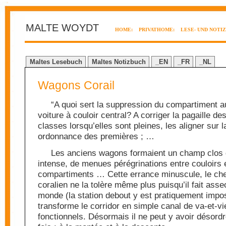
MALTE WOYDT
HOME:
PRIVATHOME:
LESE- UND NOTI
Maltes Lesebuch
Maltes Notizbuch
_EN
_FR
_NL
Wagons Corail
“A quoi sert la suppression du compartiment au
voiture à couloir central? A corriger la pagaille d
classes lorsqu’elles sont pleines, les aligner sur 
ordonnance des premières ; …
Les anciens wagons formaient un champ clos d
intense, de menues pérégrinations entre couloirs 
compartiments … Cette errance minuscule, le che
coralien ne la tolère même plus puisqu’il fait asseo
monde (la station debout y est pratiquement impos
transforme le corridor en simple canal de va-et-vi
fonctionnels. Désormais il ne peut y avoir désord