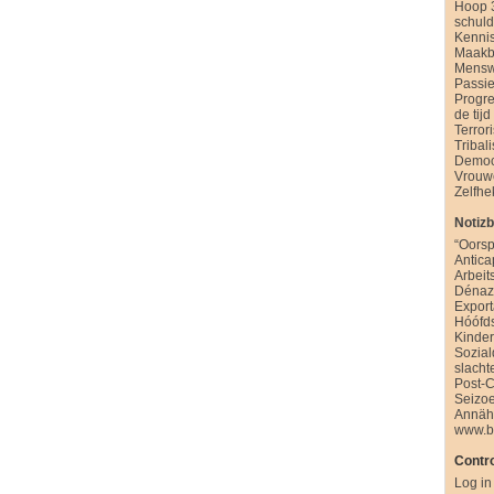
Hoop 
schul
Kenni
Maakb
Mensw
Passie
Progre
de tijd
Terror
Tribal
Democ
Vrouw
Zelfhe
Notiz
“Oorsp
Antica
Arbeit
Dénazi
Export
Hóófd
Kinde
Sozia
slacht
Post-
Seizo
Annäh
www.b
Contro
Log in