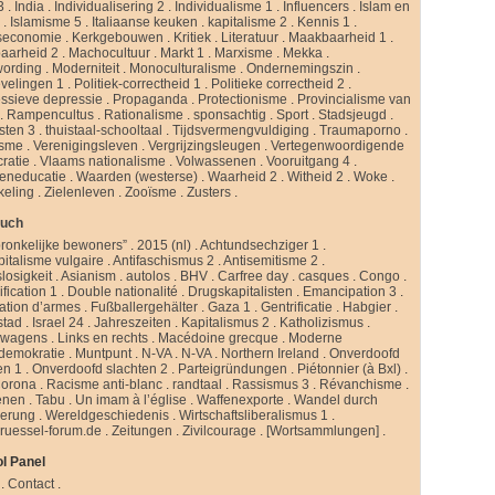
3
.
India
.
Individualisering 2
.
Individualisme 1
.
Influencers
.
Islam en
d
.
Islamisme 5
.
Italiaanse keuken
.
kapitalisme 2
.
Kennis 1
.
seconomie
.
Kerkgebouwen
.
Kritiek
.
Literatuur
.
Maakbaarheid 1
.
aarheid 2
.
Machocultuur
.
Markt 1
.
Marxisme
.
Mekka
.
ording
.
Moderniteit
.
Monoculturalisme
.
Ondernemingszin
.
velingen 1
.
Politiek-correctheid 1
.
Politieke correctheid 2
.
ssieve depressie
.
Propaganda
.
Protectionisme
.
Provincialisme van
.
Rampencultus
.
Rationalisme
.
sponsachtig
.
Sport
.
Stadsjeugd
.
isten 3
.
thuistaal-schooltaal
.
Tijdsvermengvuldiging
.
Traumaporno
.
isme
.
Verenigingsleven
.
Vergrijzingsleugen
.
Vertegenwoordigende
ratie
.
Vlaams nationalisme
.
Volwassenen
.
Vooruitgang 4
.
eneducatie
.
Waarden (westerse)
.
Waarheid 2
.
Witheid 2
.
Woke
.
keling
.
Zielenleven
.
Zooïsme
.
Zusters
.
buch
ronkelijke bewoners”
.
2015 (nl)
.
Achtundsechziger 1
.
pitalisme vulgaire
.
Antifaschismus 2
.
Antisemitisme 2
.
slosigkeit
.
Asianism
.
autolos
.
BHV
.
Carfree day
.
casques
.
Congo
.
fication 1
.
Double nationalité
.
Drugskapitalisten
.
Emancipation 3
.
ation d’armes
.
Fußballergehälter
.
Gaza 1
.
Gentrificatie
.
Habgier
.
stad
.
Israel 24
.
Jahreszeiten
.
Kapitalismus 2
.
Katholizismus
.
rwagens
.
Links en rechts
.
Macédoine grecque
.
Moderne
ldemokratie
.
Muntpunt
.
N-VA
.
N-VA
.
Northern Ireland
.
Onverdoofd
en 1
.
Onverdoofd slachten 2
.
Parteigründungen
.
Piétonnier (à Bxl)
.
Corona
.
Racisme anti-blanc
.
randtaal
.
Rassismus 3
.
Révanchisme
.
enen
.
Tabu
.
Un imam à l’église
.
Waffenexporte
.
Wandel durch
erung
.
Wereldgeschiedenis
.
Wirtschaftsliberalismus 1
.
ruessel-forum.de
.
Zeitungen
.
Zivilcourage
.
[Wortsammlungen]
.
l Panel
.
Contact
.