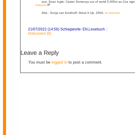
aus: Sean Ingle: Caster Semenya out of world 5,000m as Coe signa
Internet
Abb.: Sonja van Kerkhoff: Dress It Up, 2004,
im Internet
.
21/07/2022 (14:56) Schlagworte:
EN
,
Lesebuch
::
Diskussion [0]
Leave a Reply
You must be
logged in
to post a comment.