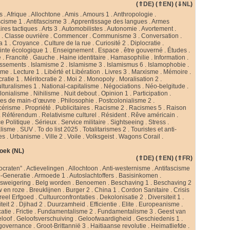
(
⇑DE
) (
⇑EN
) (
⇓NL
)
s
.
Afrique
.
Allochtone
.
Amis
.
Amours 1
.
Anthropologie
.
scisme 1
.
Antifascisme 3
.
Apprentissage des langues
.
Armes
ires tactiques
.
Arts 3
.
Automobilistes
.
Autonomie
.
Avortement
.
s
.
Classe ouvrière
.
Commencer
.
Communisme 3
.
Conversation
.
a 1
.
Croyance
.
Culture de la rue
.
Curiosité 2
.
Diplocratie
.
nte écologique 1
.
Enseignement
.
Espace
.
être gouverné
.
Études
.
e
.
Francité
.
Gauche
.
Haine identitaire
.
Hamasophilie
.
Information
.
issements
.
Islamisme 2
.
Islamisme 3
.
Islamismus 6
.
Islamophobie
.
sme
.
Lecture 1
.
Libérté et Libération
.
Livres 3
.
Marxisme
.
Mémoire
.
cratie 1
.
Méritocratie 2
.
Moi 2
.
Monopoly
.
Moralisation 2
.
ulturalismes 1
.
National-capitalisme
.
Négociations
.
Néo-belgitude
.
lonialisme
.
Nihilisme
.
Nuit debout
.
Opinion 1
.
Participation
.
ies de main-d’œuvre
.
Philosophie
.
Postcolonialisme 2
.
cérisme
.
Propriété
.
Publicitaires
.
Racisme 2
.
Racismes 5
.
Raison
.
Référendum
.
Relativisme culturel
.
Résident
.
Rêve américain
.
e Politique
.
Sérieux
.
Service militaire
.
Sightseeing
.
Stress
.
alisme
.
SUV
.
To do list 2025
.
Totalitarismes 2
.
Touristes et anti-
tes
.
Urbanisme
.
Ville 2
.
Voile
.
Volksgeist
.
Wagons Corail
.
oek (NL)
(
⇑DE
) (
⇑EN
) (
⇑FR
)
ocraten”
.
Actievelingen
.
Allochtoon
.
Anti-westernisme
.
Antifascisme
-Generatie
.
Armoede 1
.
Autoslachtoffers
.
Basisinkomen
.
psweigering
.
Belg worden
.
Benoemen
.
Beschaving 1
.
Beschaving 2
w en roze
.
Breuklijnen
.
Burger 2
.
China 1
.
Cordon Sanitaire
.
Crisis
reel Erfgoed
.
Cultuurconfrontaties
.
Dekolonisatie 2
.
Diversiteit 1
.
teit 2
.
Djihad 2
.
Duurzamheid
.
Efficientie
.
Elite
.
Europeanisme
.
catie
.
Frictie
.
Fundamentalisme 2
.
Fundamentalisme 3
.
Geest van
loof
.
Geloofsverschuiving
.
Geloofwaardigheid
.
Geschiedenis 1
.
governance
.
Groot-Brittannië 3
.
Haitiaanse revolutie
.
Heimatliefde
.