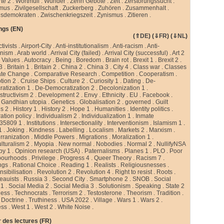
te 2
.
Wortmüll
.
Wunder
.
Zehn Gebote
.
Zeit
.
Zerstörungssucht
.
smus
.
Zivilgesellschaft
.
Zuckerberg
.
Zuhören
.
Zusammenhalt
.
sdemokraten
.
Zwischenkriegszeit
.
Zynismus
.
Zitieren .
ngs (EN)
(
⇑DE
) (
⇓FR
) (
⇓NL
)
ctivists
.
Airport-City
.
Anti-institutionalism
.
Anti-racism
.
Anti-
rnism
.
Arab world
.
Arrival City (failed)
.
Arrival City (successful)
.
Art 2
 Values
.
Autocracy
.
Being
.
Boredom
.
Brain rot
.
Brexit 1
.
Brexit 2
.
 3
.
Britain 1
.
Britain 2
.
China 2
.
China 3
.
City 4
.
Class war
.
Classes
ate Change
.
Comparative Research
.
Competition
.
Cooperatism
.
tion 2
.
Cruise Ships
.
Culture 2
.
Curiosity 1
.
Dating
.
De-
atization 1
.
De-Democratization 2
.
Decolonization 1
.
tructivism 2
.
Development 2
.
Envy
.
Ethnicity
.
EU
.
Facebook
.
.
Gandhian utopia
.
Genetics
.
Globalisation 2
.
governed
.
Guilt
gs 2
.
History 1
.
History 2
.
Hope 1
.
Humanities
.
Identity politics
.
ation policy
.
Individualism 2
.
Individualization 1
.
Inmate
35809 1
.
Institutions
.
Intersectionality
.
Interventionism
.
Islamism 1
.
1
.
Joking
.
Kindness
.
Labelling
.
Localism
.
Markets 2
.
Marxism
.
rranization
.
Middle Powers
.
Migrations
.
Moralization 1
.
ulturalism 2
.
Myopia
.
New normal
.
Nobodies
.
Normal 2
.
NullifyNSA
py 1
.
Opinion research (USA)
.
Paternalisms
.
Planes 1
.
PLO
.
Poor
bourhoods
.
Privilege
.
Progress 4
.
Queer Theory
.
Racism 7
.
ngs
.
Rational Choice
.
Reading 1
.
Realists
.
Religiousnesses
.
sibilisation
.
Revolution 2
.
Revolution 4
.
Right to resist
.
Roots
.
eauists
.
Russia 3
.
Second City
.
Smartphone 2
.
SNOB
.
Social
 1
.
Social Media 2
.
Social Media 3
.
Solutionism
.
Speaking
.
State 2
less
.
Technocrats
.
Terrorism 2
.
Testosterone
.
Theorism
.
Tradition
.
 Doctrine
.
Truthiness
.
USA 2022
.
Village
.
Wars 1
.
Wars 2
.
ess
.
West 1
.
West 2
.
White Noise
.
 des lectures (FR)