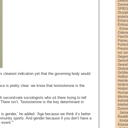
Dekons
Demokr
SPIE
Diszip
popei
Emanz
Entnaz
.
Erwa
Oster
Faschi
Flane
Fortsch
Freund
vor zw
Gegen
Gerech
Gewal
Global
Größe
s clearest indication yet that the governing body would
Haltu
Heimk
hinter
e is pretty clear: we know that testosterone is the
Histor
Human
Ideolo
 second-rate sociologists who sit there trying to tell
Indivi
here isn’t. Testosterone is the key determinant in
Intelle
Dummh
.
Jamai
is gender,’ he added. ‘Age because we think it’s better
Reakt
mmunity sports. And gender because if you don’t have a
.
Kinde
event.'”
Klasse