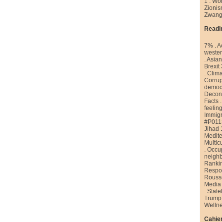
1
.
Wor
Zioni
Zwang
Readi
7%
.
A
weste
.
Asian
Brexit
.
Clim
Corrup
democr
Decons
Facts
feelin
Immigr
#P011
Jihad 
Medite
Multic
.
Occu
neigh
Ranki
Respon
Rouss
Media
.
State
Trump
Welln
Cahier