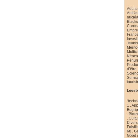
Adulte
Antifa
nucléa
Black
Coron
Emprei
Franc
Invest
Jeuni
Mérito
Multic
Néoco
Pénur
Produ
d’être
Scienc
Surré
touris
Leesb
“techn
1
.
App
Begri
.
Blau
.
Cultu
Diversi
Falsifi
68
.
Ge
Good 