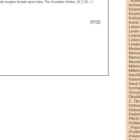
.
Kolle
ls tougher female sport rules, The Guardian Online, 21.7.22,
im
konse
Körper
Kosmo
Kultur
07/22
Kunst 
Leben
Lesen
Lindn
Linksr
Lowte
Medien
Meinu
Mensc
Meso
Mitein
Mittel
Narziß
Nation
Neue M
Normal
Occup
Ökodik
2
.
Öko
Ordnu
Ostse
Partei
Pflicht
Politi
.
Popu
Postko
Präve