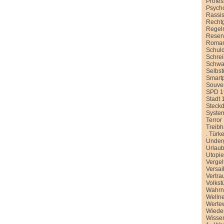
Profe
Psych
Rassi
Recht
Regel
Reser
Roman
Schul
Schre
Schwa
Selbst
Smart
Souver
SPD 1
Stadt 
Steck
Syste
Terror
Treib
.
Türke
Under
Urlau
Utopi
Vergel
Versai
Vertra
Volkst
Wahr
Welln
Werte
Wiede
Wissen