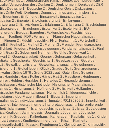
truktivismus 1
.
Demografische Panik
.
Demokratie, “bürgerliche”
.
atie, Versprechen der
.
Denken 2
.
Denknormen
.
Denkpest
.
DER
GEL
.
Deutsche 1
.
Deutsche 2
.
Deutscher Geist
.
Diskussion
.
lin
.
Dritte Welt
.
Drohnen
.
Dumm, dümmer, am dümmsten
.
Eia
a
.
Eigentum
.
Einfühlung
.
Einsamkeit
.
Emanzipation 1
.
ipation 2
.
Energie
.
Entkolonisierung 2
.
Entlarvung
.
ifizierung 2
.
Entwicklung 1
.
Erfahrung 1
.
Erfahrung 2
.
Erschöpfung
chsenwerden
.
Erziehung
.
Esoteriker 1
.
Esoteriker 2
.
EU-
weiterung
.
Europa
.
Experten
.
Faktenchecks
.
Faschismus
.
sten
.
Faulheit
.
FDP
.
Fernsehen
.
Flämischer Nationalismus
.
ur
.
Fliegen 2
.
Flüchtlingspolitik
.
FNL
.
Fortschritt 1
.
Fortschritt 2
.
ritt 3
.
Freiheit 1
.
Freiheit 2
.
Freiheit 3
.
Fremde
.
Fremdsprachen
.
lichkeit
.
Frieden
.
Friedensbewegung
.
Fundamentalismus 1
.
Fünf
ölf
.
Gaza 2
.
Geben und Nehmen
.
Gefühle
.
Gegenwart 1
.
wart 2
.
Gegenwärtigkeit
.
Gegner
.
Gehorsam
.
Gelassenheit
.
tigkeit
.
Geschenke
.
Geschichte 1
.
Gesetzestreue
.
Getreide
.
t 2
.
Gewalt, privatisierte
.
Gewerkschaftsmacht
.
Gewöhnung
.
isierung 1
.
Glokal leben
.
Glück
.
Gnade
.
Gott
.
Grenzregionen
.
nwahn
.
Grüne 1979
.
Grüne 2022
.
gut
.
Guten Tag
.
Gutsein
.
ng
.
Handeln
.
Harry Potter
.
Härte
.
Haß 2
.
Haustiere
.
Heidegger
.
ehrer
.
Helden
.
Herakles 1
.
Herakles 2
.
Herausforderung
.
sichlassen
.
Historische Methode
.
Historischer Materialismus
.
ismus 1
.
Historismus 2
.
Hoffnung 2
.
Höflichkeit
.
Holländer
.
istischer Fundamentalismus
.
Humor
.
Ich 1
.
Ideengeschichte
.
giekrieg
.
Igbo-Frauen
.
illegal 1
.
Illegal 2
.
Imperium
.
dualismus 1
.
Individualismus 2
.
Inmate #P01135809 2
.
Innerlichkeit
.
ktuelle
.
Intelligenz
.
Internet
.
Interpretationssucht
.
Interpretierende
eit
.
Islamismus 4
.
Islamogauchismus
.
Israel 1
.
Israel 2
.
Jalousien
ca-Koalition
.
Jammerossis
.
Journalist
.
Judentum
.
Jüdische
ionen
.
K-Gruppen
.
Kaffeehaus
.
Kameraden
.
Kapitalismus 1
.
Kinder
rgartisierung
.
Kindheitserinnerungen
.
Kitsch
.
Klarheit
.
ngesellschaft 1
.
Klassik
.
Kleinbürger 1
.
Kleinbürger 2
.
Klimapolitik