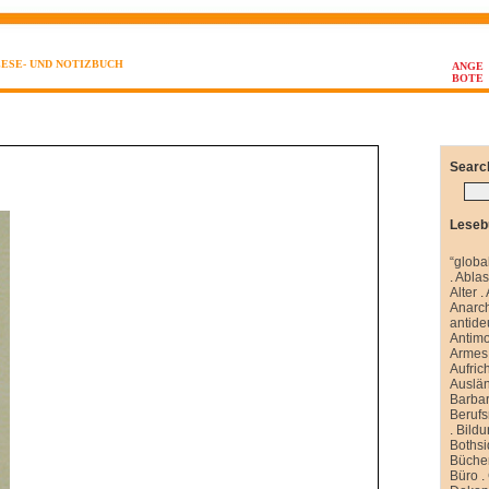
LESE- UND NOTIZBUCH
ANGE
BOTE
Searc
Leseb
“globa
.
Abla
Alter
.
Anarch
antide
Antim
Armes 
Aufrich
Auslä
Barbar
Berufs
.
Bild
Boths
Büche
Büro
.