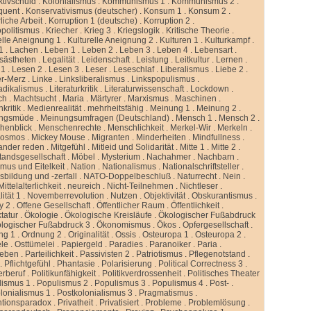
ktivschuld
.
Kolonialismus
.
Kommunismus 1
.
Kommunismus 2
.
quent
.
Konservativismus (deutscher)
.
Konsum 1
.
Konsum 2
.
liche Arbeit
.
Korruption 1 (deutsche)
.
Korruption 2
.
politismus
.
Kriecher
.
Krieg 3
.
Kriegslogik
.
Kritische Theorie
.
elle Aneignung 1
.
Kulturelle Aneignung 2
.
Kulturen 1
.
Kulturkampf
.
1
.
Lachen
.
Leben 1
.
Leben 2
.
Leben 3
.
Leben 4
.
Lebensart
.
sästheten
.
Legalität
.
Leidenschaft
.
Leistung
.
Leitkultur
.
Lernen
.
 1
.
Lesen 2
.
Lesen 3
.
Leser
.
Leseschlaf
.
Liberalismus
.
Liebe 2
.
er-Merz
.
Linke
.
Linksliberalismus
.
Linkspopulismus
.
adikalismus
.
Literaturkritik
.
Literaturwissenschaft
.
Lockdown
.
ch
.
Machtsucht
.
Maria
.
Märtyrer
.
Marxismus
.
Maschinen
.
kritik
.
Medienrealität
.
mehrheitsfähig
.
Meinung 1
.
Meinung 2
.
ngsmüde
.
Meinungsumfragen (Deutschland)
.
Mensch 1
.
Mensch 2
.
henblick
.
Menschenrechte
.
Menschlichkeit
.
Merkel-Wir
.
Merkeln
.
kosmos
.
Mickey Mouse
.
Migranten
.
Minderheiten
.
Mindfullness
.
ander reden
.
Mitgefühl
.
Mitleid und Solidarität
.
Mitte 1
.
Mitte 2
.
standsgesellschaft
.
Möbel
.
Mysterium
.
Nachahmer
.
Nachbarn
.
mus und Eitelkeit
.
Nation
.
Nationalismus
.
Nationalschriftsteller
.
sbildung und -zerfall
.
NATO-Doppelbeschluß
.
Naturrecht
.
Nein
.
ittelalterlichkeit
.
neureich
.
Nicht-Teilnehmen
.
Nichtleser
.
ität 1
.
Novemberrevolution
.
Nutzen
.
Objektivität
.
Obskurantismus
.
y 2
.
Offene Gesellschaft
.
Öffentlicher Raum
.
Öffentlichkeit
.
tatur
.
Ökologie
.
Ökologische Kreisläufe
.
Ökologischer Fußabdruck
logischer Fußabdruck 3
.
Ökonomismus
.
Ökos
.
Opfergesellschaft
.
ng 1
.
Ordnung 2
.
Originalität
.
Ossis
.
Osteuropa 1
.
Osteuropa 2
.
ele
.
Osttümelei
.
Papiergeld
.
Paradies
.
Paranoiker
.
Paria
.
leben
.
Parteilichkeit
.
Passivisten 2
.
Patriotismus
.
Pflegenotstand
.
.
Pflichtgefühl
.
Phantasie
.
Polarisierung
.
Political Correctness 3
.
kerberuf
.
Politikunfähigkeit
.
Politikverdrossenheit
.
Politisches Theater
lismus 1
.
Populismus 2
.
Populismus 3
.
Populismus 4
.
Post-
.
lonialismus 1
.
Postkolonialismus 3
.
Pragmatismus
.
ntionsparadox
.
Privatheit
.
Privatisiert
.
Probleme
.
Problemlösung
.