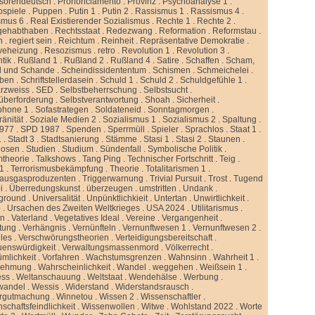
ssorendeutsch
.
Prononciamento
.
Provinz
.
Psychoanalyse 1
.
ospiele
.
Puppen
.
Putin 1
.
Putin 2
.
Rassismus 1
.
Rassismus 4
.
smus 6
.
Real Existierender Sozialismus
.
Rechte 1
.
Rechte 2
.
gehabthaben
.
Rechtsstaat
.
Redezwang
.
Reformation
.
Reformstau
.
n
.
regiert sein
.
Reichtum
.
Reinheit
.
Repräsentative Demokratie
.
veheizung
.
Resozismus
.
retro
.
Revolution 1
.
Revolution 3
.
tik
.
Rußland 1
.
Rußland 2
.
Rußland 4
.
Satire
.
Schaffen
.
Scham,
d und Schande
.
Scheindissidententum
.
Schismen
.
Schmeichelei
.
iben
.
Schriftstellerdasein
.
Schuld 1
.
Schuld 2
.
Schuldgefühle 1
.
rzweiss
.
SED
.
Selbstbeherrschung
.
Selbstsucht
.
überforderung
.
Selbstverantwortung
.
Shoah
.
Sicherheit
.
phone 1
.
Sofastrategen
.
Soldateneid
.
Sonntagmorgen
.
änität
.
Soziale Medien 2
.
Sozialismus 1
.
Sozialismus 2
.
Spaltung
.
977
.
SPD 1987
.
Spenden
.
Sperrmüll
.
Spieler
.
Sprachlos
.
Staat 1
.
1
.
Stadt 3
.
Stadtsanierung
.
Stämme
.
Stasi 1
.
Stasi 2
.
Staunen
.
dosen
.
Studien
.
Studium
.
Sündenfall
.
Symbolische Politik
.
mtheorie
.
Talkshows
.
Tang Ping
.
Technischer Fortschritt
.
Teig
.
 1
.
Terrorismusbekämpfung
.
Theorie
.
Totalitarismen 1
.
hausgasproduzenten
.
Triggerwarnung
.
Trivial Pursuit
.
Trost
.
Tugend
i
.
Überredungskunst
.
überzeugen
.
umstritten
.
Undank
.
ground
.
Universalität
.
Unpünktlichkieit
.
Untertan
.
Unwirtlichkeit
.
b
.
Ursachen des Zweiten Weltkrieges
.
USA 2024
.
Utilitarismus
.
en
.
Vaterland
.
Vegetatives Ideal
.
Vereine
.
Vergangenheit
.
tung
.
Verhängnis
.
Vernünfteln
.
Vernunftwesen 1
.
Vernunftwesen 2
.
lles
.
Verschwörungstheorien
.
Verteidigungsbereitschaft
.
uenswürdigkeit
.
Verwaltungsmassenmord
.
Völkerrecht
.
ümlichkeit
.
Vorfahren
.
Wachstumsgrenzen
.
Wahnsinn
.
Wahrheit 1
.
nehmung
.
Wahrscheinlichkeit
.
Wandel
.
weggehen
.
Weißsein 1
.
ess
.
Weltanschauung
.
Weltstaat
.
Wendehälse
.
Werbung
.
wandel
.
Wessis
.
Widerstand
.
Widerstandsrausch
.
rgutmachung
.
Winnetou
.
Wissen 2
.
Wissenschaftler
.
schaftsfeindlichkeit
.
Wissenwollen
.
Witwe
.
Wohlstand 2022
.
Worte