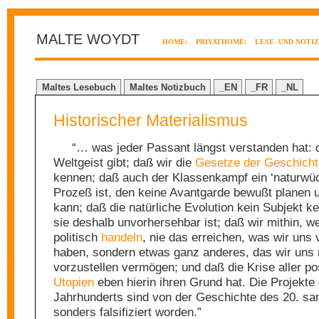
MALTE WOYDT
HOME:
PRIVATHOME:
LESE- UND NOTI
Maltes Lesebuch
Maltes Notizbuch
_EN
_FR
_NL
Historischer Materialismus
“… was jeder Passant längst verstanden hat: 
Weltgeist gibt; daß wir die
Gesetze der Geschicht
kennen; daß auch der Klassenkampf ein ‘naturwüc
Prozeß ist, den keine Avantgarde bewußt planen u
kann; daß die natürliche Evolution kein Subjekt k
sie deshalb unvorhersehbar ist; daß wir mithin, w
politisch
handeln
, nie das erreichen, was wir uns 
haben, sondern etwas ganz anderes, das wir uns 
vorzustellen vermögen; und daß die Krise aller po
Utopien
eben hierin ihren Grund hat. Die Projekte
Jahrhunderts sind von der Geschichte des 20. sa
sonders falsifiziert worden.”