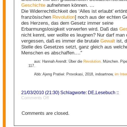
Geschichte
aufnehmen können. …
Die Widerrechtlichkeit des ‘Alles ist erlaubt’ ertönt
französischen
Revolution
] noch aus der echten Ge
des Herzens, das dem Gesetz immer seine
Erbarmungslosigkeit vorwerfen wird. Daß das
Ges
nicht kennt, wer wollte es leugnen? Nur darf man 
vergessen, daß es immer die brutale
Gewalt
ist, 
Stelle des Gesetzes setzt, ganz gleich aus welc
Menschen es abschaffen….”
aus: Hannah Arendt: Über die
Revolution
. München. Pipe
117.
Abb: Ajeng Pratiwi: Provokasi, 2018, indoartnow,
im Inte
21/03/2010 (21:30) Schlagworte:
DE
,
Lesebuch
::
on
Comments Off
Mitleid
und
Solidarität
Comments are closed.