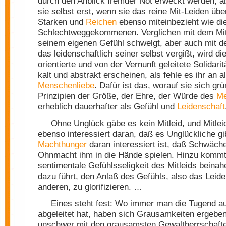
durch den Anblick fremder Not erweckt werden, ab
sie selbst erst, wenn sie das reine Mit-Leiden übe
Starken und
Reichen
ebenso miteinbezieht wie di
Schlechtweggekommenen. Verglichen mit dem Mitl
seinem eigenen Gefühl schwelgt, aber auch mit d
das leidenschaftlich seiner selbst vergißt, wird d
orientierte und von der Vernunft geleitete Solidaritä
kalt und abstrakt erscheinen, als fehle es ihr an a
Menschenliebe
. Dafür ist das, worauf sie sich grü
Prinzipien der Größe, der Ehre, der Würde des
M
erheblich dauerhafter als Gefühl und
Leidenschaft
Ohne Unglück gäbe es kein Mitleid, und Mitlei
ebenso interessiert daran, daß es Unglückliche gi
Machthunger
daran interessiert ist, daß Schwäch
Ohnmacht ihm in die Hände spielen. Hinzu kommt
sentimentale Gefühlsseligkeit des Mitleids beina
dazu führt, den Anlaß des Gefühls, also das Leide
anderen, zu glorifizieren. …
Eines steht fest: Wo immer man die Tugend a
abgeleitet hat, haben sich Grausamkeiten ergeben
unschwer mit den grausamsten Gewaltherrschaft