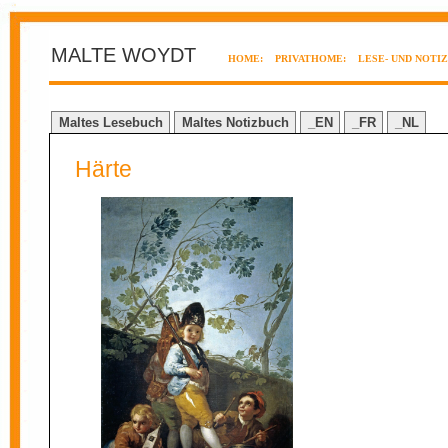
MALTE WOYDT
HOME:
PRIVATHOME:
LESE- UND NOTI
Maltes Lesebuch
Maltes Notizbuch
_EN
_FR
_NL
Härte