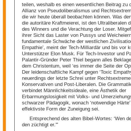
teilen, weshalb es einen wesentlichen Beitrag zu 
Allianz von Pseudoliberalismus und Rechtsextrem
die wir heute überall beobachten können. Was de
die autoritäre Kraftmeierei, ist den Ultraliberalen 
des Winners und die Verachtung der Loser. Mitgef
ihrer Sicht das Laster von Pussys und Weicheiern
fundamentale Schwäche der westlichen Zivilisation
Empathie’, meint der Tech-Milliardär und bis vor
Unterstützer Elon Musk. Für Tech-Investor und P
Palantir-Gründer Peter Thiel begann alles Beklag
dem Christentum, weil ‘es immer die Seite der Op
Der leidenschaftliche Kampf gegen ‘Toxic Empathy
neuerdings der letzte Schrei unter Rechtsextreme
Konservativen und Post-Liberalen. Die Grammatik
verbindet Männlichkeitsideale, eine Ästhetik der
Erbarmungslosigkeit mit Volks- und Umerziehung
schwarzer Pädagogik, wonach ‘notwendige Härte’
effektivste Form der Zuneigung sei.
Entsprechend des alten Bibel-Wortes: ‘Wen der
den züchtigt er.'”