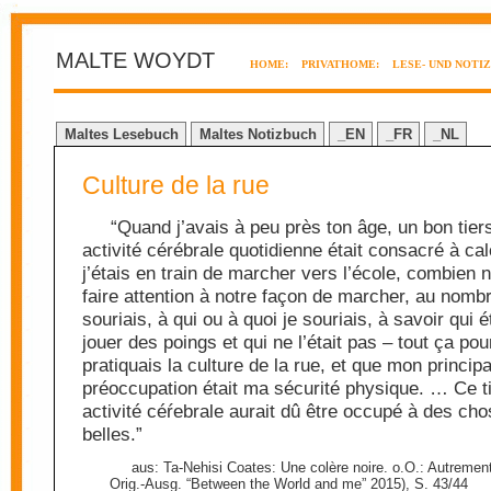
MALTE WOYDT
HOME:
PRIVATHOME:
LESE- UND NOTI
Maltes Lesebuch
Maltes Notizbuch
_EN
_FR
_NL
Culture de la rue
“Quand j’avais à peu près ton âge, un bon tie
activité cérébrale quotidienne était consacré à ca
j’étais en train de marcher vers l’école, combien 
faire attention à notre façon de marcher, au nombr
souriais, à qui ou à quoi je souriais, à savoir qui ét
jouer des poings et qui ne l’était pas – tout ça pou
pratiquais la culture de la rue, et que mon principa
préoccupation était ma sécurité physique. … Ce t
activité céŕebrale aurait dû être occupé à des ch
belles.”
aus: Ta-Nehisi Coates: Une colère noire. o.O.: Autreme
Orig.-Ausg. “Between the World and me” 2015), S. 43/44