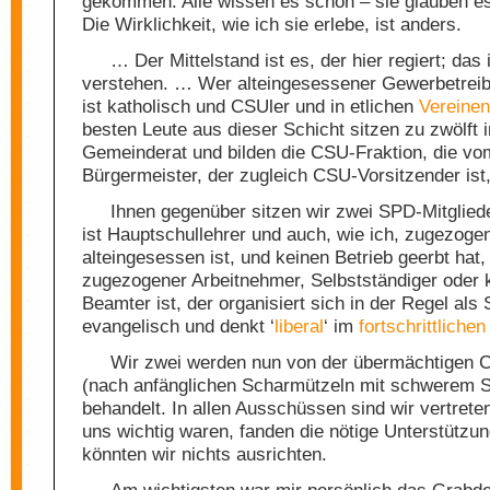
gekommen. Alle wissen es schon – sie glauben e
Die Wirklichkeit, wie ich sie erlebe, ist anders.
… Der Mittelstand ist es, der hier regiert; das 
verstehen. … Wer alteingesessener Gewerbetreibe
ist katholisch und CSUler und in etlichen
Vereinen
besten Leute aus dieser Schicht sitzen zu zwölft 
Gemeinderat und bilden die CSU-Fraktion, die vo
Bürgermeister, der zugleich CSU-Vorsitzender ist, 
Ihnen gegenüber sitzen wir zwei SPD-Mitgliede
ist Hauptschullehrer und auch, wie ich, zugezoge
alteingesessen ist, und keinen Betrieb geerbt hat,
zugezogener Arbeitnehmer, Selbstständiger oder k
Beamter ist, der organisiert sich in der Regel als S
evangelisch und denkt ‘
liberal
‘ im
fortschrittlichen
Wir zwei werden nun von der übermächtigen 
(nach anfänglichen Scharmützeln mit schwerem S
behandelt. In allen Ausschüssen sind wir vertreten
uns wichtig waren, fanden die nötige Unterstützung
könnten wir nichts ausrichten.