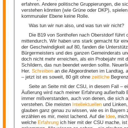
erfahren. Andere politische Gruppierungen, die sic
verstehen könnten (wie Grüne oder DKP), spielen 
kommunaler Ebene keine Rolle.
Was tun wir nun also, und was tun wir nicht?
Die B19 von Sonthofen nach Oberstdorf führt 
mittendurch. Wir haben uns stark gemacht für ei
der Geschwindigkeit auf 80, fanden die Unterstüt
Bürgermeisters und des ganzen Gemeinderats un
doch nicht mehr erreichen, als ein Probejahr mit 
Schildern, das nun beendet werden sollte. Neuerl
Her.
Schreiben
an die Abgeordneten im Landtag, a
– jetzt ist es soweit, 80 gilt ohne
zeitliche
Begrenz
Seite an Seite mit der CSU, in diesem Fall – e
Äußerung wird nach meiner Erfahrung außerhalb 
immer mißverstanden, auch von denen, die sich a
verstehen. Die meisten
Intellektuellen
und Linken, 
glauben ganz genau zu wissen, wie es in Bayern 
erzählen es mir, meist lachend. Auf die
Idee
, mich
welche
Erfahrung
ich hier mit der CSU mache, is