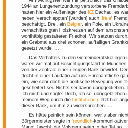
Am wichtigsten war mir persönlich das Grabde
1944 an Lungenentzündung verstorbene Fremdarbe
hatten hier ein Außenlager des
KZ
Dachau, es war
neben ‘verschleppten’ [wurden] auch ‘
freie
‘ Fremd
beschäftigt. Drei, ein
Belgier
, ein Pole, ein Ukrain
vernachlässigten Holzkreuzen auf dem ansonste
wohlhäbig gestalteten Friedhof. Wir setzten durch
ein Grabmal aus drei schönen, auffälligen Granit
gesetzt wurde. …
Das Verhältnis zu den Gemeinderatskollegen is
waren wir mal auf Besichtigungsfahrt in München
von der Zentrale einer riesigen Bank bewirtet. De
flocht in einer Laudatio auf uns Ehrenamtliche gan
ein, wie sehr doch die politische Bewegung von 1
gescheitert sei. Nichts sei davon übriggeblieben.
ich mich und sagte: Doch, ich sei übriggeblieben 
meinem Weg durch die
Institutionen
jetzt hier an
dieser Bank, um ihm zu widersprechen. …
Es hätte peinlich sein können, war’s aber nich
Bürgermeister sagte in
freundlich
-kommunikative
Mann: Jawohl, die Molsners seien in der Tat so