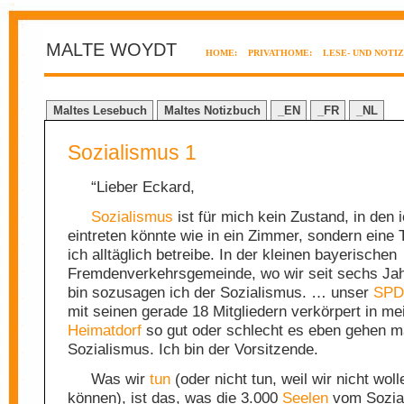
MALTE WOYDT
HOME:
PRIVATHOME:
LESE- UND NOTI
Maltes Lesebuch
Maltes Notizbuch
_EN
_FR
_NL
Sozialismus 1
“Lieber Eckard,
Sozialismus
ist für mich kein Zustand, in den
eintreten könnte wie in ein Zimmer, sondern eine T
ich alltäglich betreibe. In der kleinen bayerischen
Fremdenverkehrsgemeinde, wo wir seit sechs Ja
bin sozusagen ich der Sozialismus. … unser
SPD
mit seinen gerade 18 Mitgliedern verkörpert in m
Heimatdorf
so gut oder schlecht es eben gehen m
Sozialismus. Ich bin der Vorsitzende.
Was wir
tun
(oder nicht tun, weil wir nicht woll
können), ist das, was die 3.000
Seelen
vom Sozia