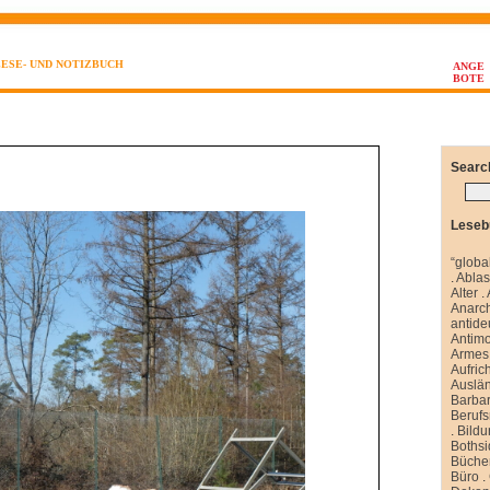
LESE- UND NOTIZBUCH
ANGE
BOTE
Searc
Leseb
“globa
.
Abla
Alter
.
Anarch
antide
Antim
Armes 
Aufrich
Auslä
Barbar
Berufs
.
Bild
Boths
Büche
Büro
.