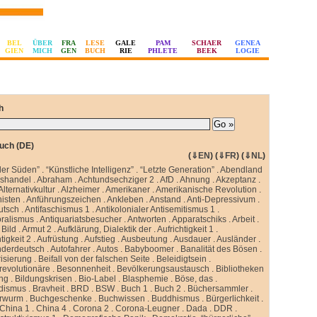
BEL
ÜBER
FRA
LESE
GALE
PAM
SCHAER
GENEA
GIEN
MICH
GEN
BUCH
RIE
PHLETE
BEEK
LOGIE
h
uch (DE)
(
⇓EN
) (
⇓FR
) (
⇓NL
)
ler Süden”
.
“Künstliche Intelligenz”
.
“Letzte Generation”
.
Abendland
sshandel
.
Abraham
.
Achtundsechziger 2
.
AfD
.
Ahnung
.
Akzeptanz
.
Alternativkultur
.
Alzheimer
.
Amerikaner
.
Amerikanische Revolution
.
isten
.
Anführungszeichen
.
Ankleben
.
Anstand
.
Anti-Depressivum
.
utsch
.
Antifaschismus 1
.
Antikolonialer Antisemitismus 1
.
oralismus
.
Antiquariatsbesucher
.
Antworten
.
Apparatschiks
.
Arbeit
.
Bild
.
Armut 2
.
Aufklärung, Dialektik der
.
Aufrichtigkeit 1
.
tigkeit 2
.
Aufrüstung
.
Aufstieg
.
Ausbeutung
.
Ausdauer
.
Ausländer
.
nderdeutsch
.
Autofahrer
.
Autos
.
Babyboomer
.
Banalität des Bösen
.
isierung
.
Beifall von der falschen Seite
.
Beleidigtsein
.
revolutionäre
.
Besonnenheit
.
Bevölkerungsaustausch
.
Bibliotheken
ung
.
Bildungskrisen
.
Bio-Label
.
Blasphemie
.
Böse, das
.
idismus
.
Bravheit
.
BRD
.
BSW
.
Buch 1
.
Buch 2
.
Büchersammler
.
rwurm
.
Buchgeschenke
.
Buchwissen
.
Buddhismus
.
Bürgerlichkeit
.
China 1
.
China 4
.
Corona 2
.
Corona-Leugner
.
Dada
.
DDR
.