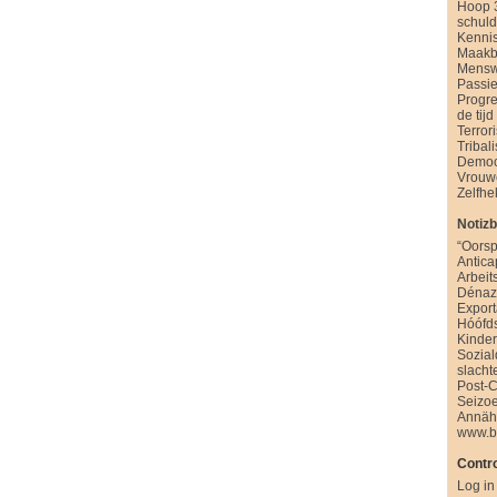
Hoop 
schul
Kenni
Maakb
Mensw
Passie
Progre
de tijd
Terror
Tribal
Democ
Vrouw
Zelfhe
Notiz
“Oorsp
Antica
Arbeit
Dénazi
Export
Hóófd
Kinde
Sozia
slacht
Post-
Seizo
Annäh
www.b
Contro
Log in