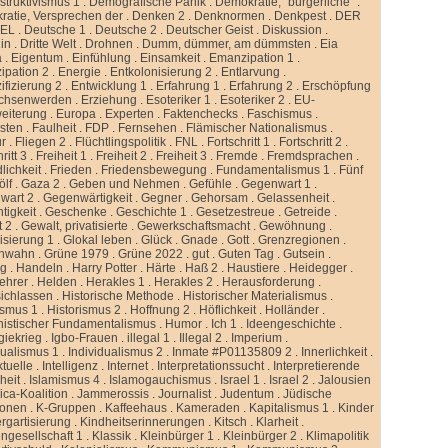
truktivismus 1
.
Demografische Panik
.
Demokratie, “bürgerliche”
.
atie, Versprechen der
.
Denken 2
.
Denknormen
.
Denkpest
.
DER
GEL
.
Deutsche 1
.
Deutsche 2
.
Deutscher Geist
.
Diskussion
.
lin
.
Dritte Welt
.
Drohnen
.
Dumm, dümmer, am dümmsten
.
Eia
a
.
Eigentum
.
Einfühlung
.
Einsamkeit
.
Emanzipation 1
.
ipation 2
.
Energie
.
Entkolonisierung 2
.
Entlarvung
.
ifizierung 2
.
Entwicklung 1
.
Erfahrung 1
.
Erfahrung 2
.
Erschöpfung
chsenwerden
.
Erziehung
.
Esoteriker 1
.
Esoteriker 2
.
EU-
weiterung
.
Europa
.
Experten
.
Faktenchecks
.
Faschismus
.
sten
.
Faulheit
.
FDP
.
Fernsehen
.
Flämischer Nationalismus
.
ur
.
Fliegen 2
.
Flüchtlingspolitik
.
FNL
.
Fortschritt 1
.
Fortschritt 2
.
ritt 3
.
Freiheit 1
.
Freiheit 2
.
Freiheit 3
.
Fremde
.
Fremdsprachen
.
lichkeit
.
Frieden
.
Friedensbewegung
.
Fundamentalismus 1
.
Fünf
ölf
.
Gaza 2
.
Geben und Nehmen
.
Gefühle
.
Gegenwart 1
.
wart 2
.
Gegenwärtigkeit
.
Gegner
.
Gehorsam
.
Gelassenheit
.
tigkeit
.
Geschenke
.
Geschichte 1
.
Gesetzestreue
.
Getreide
.
t 2
.
Gewalt, privatisierte
.
Gewerkschaftsmacht
.
Gewöhnung
.
isierung 1
.
Glokal leben
.
Glück
.
Gnade
.
Gott
.
Grenzregionen
.
nwahn
.
Grüne 1979
.
Grüne 2022
.
gut
.
Guten Tag
.
Gutsein
.
ng
.
Handeln
.
Harry Potter
.
Härte
.
Haß 2
.
Haustiere
.
Heidegger
.
ehrer
.
Helden
.
Herakles 1
.
Herakles 2
.
Herausforderung
.
sichlassen
.
Historische Methode
.
Historischer Materialismus
.
ismus 1
.
Historismus 2
.
Hoffnung 2
.
Höflichkeit
.
Holländer
.
istischer Fundamentalismus
.
Humor
.
Ich 1
.
Ideengeschichte
.
giekrieg
.
Igbo-Frauen
.
illegal 1
.
Illegal 2
.
Imperium
.
dualismus 1
.
Individualismus 2
.
Inmate #P01135809 2
.
Innerlichkeit
.
ktuelle
.
Intelligenz
.
Internet
.
Interpretationssucht
.
Interpretierende
eit
.
Islamismus 4
.
Islamogauchismus
.
Israel 1
.
Israel 2
.
Jalousien
ca-Koalition
.
Jammerossis
.
Journalist
.
Judentum
.
Jüdische
ionen
.
K-Gruppen
.
Kaffeehaus
.
Kameraden
.
Kapitalismus 1
.
Kinder
rgartisierung
.
Kindheitserinnerungen
.
Kitsch
.
Klarheit
.
ngesellschaft 1
.
Klassik
.
Kleinbürger 1
.
Kleinbürger 2
.
Klimapolitik