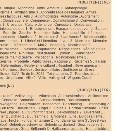
(
⇑DE
) (
⇑EN
) (
⇓NL
)
s
.
Afrique
.
Allochtone
.
Amis
.
Amours 1
.
Anthropologie
.
scisme 1
.
Antifascisme 3
.
Apprentissage des langues
.
Armes
ires tactiques
.
Arts 3
.
Automobilistes
.
Autonomie
.
Avortement
.
s
.
Classe ouvrière
.
Commencer
.
Communisme 3
.
Conversation
.
a 1
.
Croyance
.
Culture de la rue
.
Curiosité 2
.
Diplocratie
.
nte écologique 1
.
Enseignement
.
Espace
.
être gouverné
.
Études
.
e
.
Francité
.
Gauche
.
Haine identitaire
.
Hamasophilie
.
Information
.
issements
.
Islamisme 2
.
Islamisme 3
.
Islamismus 6
.
Islamophobie
.
sme
.
Lecture 1
.
Libérté et Libération
.
Livres 3
.
Marxisme
.
Mémoire
.
cratie 1
.
Méritocratie 2
.
Moi 2
.
Monopoly
.
Moralisation 2
.
ulturalismes 1
.
National-capitalisme
.
Négociations
.
Néo-belgitude
.
lonialisme
.
Nihilisme
.
Nuit debout
.
Opinion 1
.
Participation
.
ies de main-d’œuvre
.
Philosophie
.
Postcolonialisme 2
.
cérisme
.
Propriété
.
Publicitaires
.
Racisme 2
.
Racismes 5
.
Raison
.
Référendum
.
Relativisme culturel
.
Résident
.
Rêve américain
.
e Politique
.
Sérieux
.
Service militaire
.
Sightseeing
.
Stress
.
alisme
.
SUV
.
To do list 2025
.
Totalitarismes 2
.
Touristes et anti-
tes
.
Urbanisme
.
Ville 2
.
Voile
.
Volksgeist
.
Wagons Corail
.
oek (NL)
(
⇑DE
) (
⇑EN
) (
⇑FR
)
ocraten”
.
Actievelingen
.
Allochtoon
.
Anti-westernisme
.
Antifascisme
-Generatie
.
Armoede 1
.
Autoslachtoffers
.
Basisinkomen
.
psweigering
.
Belg worden
.
Benoemen
.
Beschaving 1
.
Beschaving 2
w en roze
.
Breuklijnen
.
Burger 2
.
China 1
.
Cordon Sanitaire
.
Crisis
reel Erfgoed
.
Cultuurconfrontaties
.
Dekolonisatie 2
.
Diversiteit 1
.
teit 2
.
Djihad 2
.
Duurzamheid
.
Efficientie
.
Elite
.
Europeanisme
.
catie
.
Frictie
.
Fundamentalisme 2
.
Fundamentalisme 3
.
Geest van
loof
.
Geloofsverschuiving
.
Geloofwaardigheid
.
Geschiedenis 1
.
governance
.
Groot-Brittannië 3
.
Haitiaanse revolutie
.
Heimatliefde
.