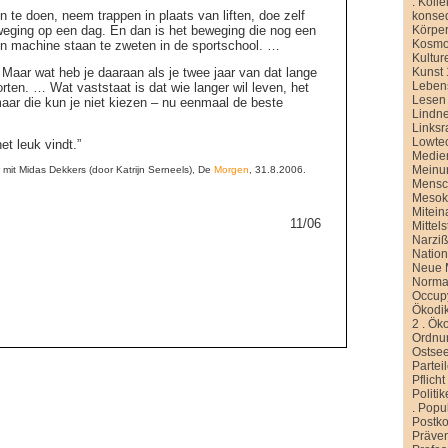
.
Kolle
te doen, neem trappen in plaats van liften, doe zelf
konse
Körper
eging op een dag. En dan is het beweging die nog een
Kosmo
een machine staan te zweten in de sportschool. …
Kultur
Kunst 
k. Maar wat heb je daaraan als je twee jaar van dat lange
Leben
ten. … Wat vaststaat is dat wie langer wil leven, het
Lesen
maar die kun je niet kiezen – nu eenmaal de beste
Lindn
Linksr
Lowte
et leuk vindt.”
Medien
Meinu
 mit Midas Dekkers (door Katrijn Serneels), De
Morgen
, 31.8.2006.
Mensc
Meso
Mitein
11/06
Mittel
Narziß
Nation
Neue M
Normal
Occup
Ökodik
2
.
Öko
Ordnu
Ostse
Partei
Pflicht
Politi
.
Popu
Postko
Präve