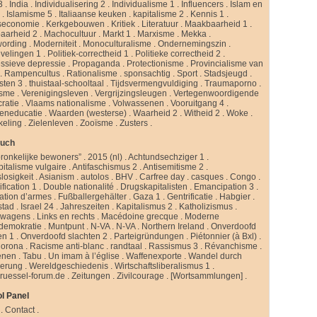
3
.
India
.
Individualisering 2
.
Individualisme 1
.
Influencers
.
Islam en
d
.
Islamisme 5
.
Italiaanse keuken
.
kapitalisme 2
.
Kennis 1
.
seconomie
.
Kerkgebouwen
.
Kritiek
.
Literatuur
.
Maakbaarheid 1
.
aarheid 2
.
Machocultuur
.
Markt 1
.
Marxisme
.
Mekka
.
ording
.
Moderniteit
.
Monoculturalisme
.
Ondernemingszin
.
velingen 1
.
Politiek-correctheid 1
.
Politieke correctheid 2
.
ssieve depressie
.
Propaganda
.
Protectionisme
.
Provincialisme van
.
Rampencultus
.
Rationalisme
.
sponsachtig
.
Sport
.
Stadsjeugd
.
isten 3
.
thuistaal-schooltaal
.
Tijdsvermengvuldiging
.
Traumaporno
.
isme
.
Verenigingsleven
.
Vergrijzingsleugen
.
Vertegenwoordigende
ratie
.
Vlaams nationalisme
.
Volwassenen
.
Vooruitgang 4
.
eneducatie
.
Waarden (westerse)
.
Waarheid 2
.
Witheid 2
.
Woke
.
keling
.
Zielenleven
.
Zooïsme
.
Zusters
.
buch
ronkelijke bewoners”
.
2015 (nl)
.
Achtundsechziger 1
.
pitalisme vulgaire
.
Antifaschismus 2
.
Antisemitisme 2
.
slosigkeit
.
Asianism
.
autolos
.
BHV
.
Carfree day
.
casques
.
Congo
.
fication 1
.
Double nationalité
.
Drugskapitalisten
.
Emancipation 3
.
ation d’armes
.
Fußballergehälter
.
Gaza 1
.
Gentrificatie
.
Habgier
.
stad
.
Israel 24
.
Jahreszeiten
.
Kapitalismus 2
.
Katholizismus
.
rwagens
.
Links en rechts
.
Macédoine grecque
.
Moderne
ldemokratie
.
Muntpunt
.
N-VA
.
N-VA
.
Northern Ireland
.
Onverdoofd
en 1
.
Onverdoofd slachten 2
.
Parteigründungen
.
Piétonnier (à Bxl)
.
Corona
.
Racisme anti-blanc
.
randtaal
.
Rassismus 3
.
Révanchisme
.
enen
.
Tabu
.
Un imam à l’église
.
Waffenexporte
.
Wandel durch
erung
.
Wereldgeschiedenis
.
Wirtschaftsliberalismus 1
.
ruessel-forum.de
.
Zeitungen
.
Zivilcourage
.
[Wortsammlungen]
.
l Panel
.
Contact
.