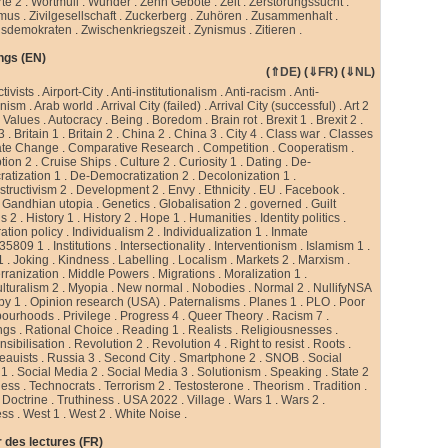
te 2
.
Wortmüll
.
Wunder
.
Zehn Gebote
.
Zeit
.
Zerstörungssucht
.
smus
.
Zivilgesellschaft
.
Zuckerberg
.
Zuhören
.
Zusammenhalt
.
sdemokraten
.
Zwischenkriegszeit
.
Zynismus
.
Zitieren .
ngs (EN)
(
⇑DE
) (
⇓FR
) (
⇓NL
)
ctivists
.
Airport-City
.
Anti-institutionalism
.
Anti-racism
.
Anti-
rnism
.
Arab world
.
Arrival City (failed)
.
Arrival City (successful)
.
Art 2
 Values
.
Autocracy
.
Being
.
Boredom
.
Brain rot
.
Brexit 1
.
Brexit 2
.
 3
.
Britain 1
.
Britain 2
.
China 2
.
China 3
.
City 4
.
Class war
.
Classes
ate Change
.
Comparative Research
.
Competition
.
Cooperatism
.
tion 2
.
Cruise Ships
.
Culture 2
.
Curiosity 1
.
Dating
.
De-
atization 1
.
De-Democratization 2
.
Decolonization 1
.
tructivism 2
.
Development 2
.
Envy
.
Ethnicity
.
EU
.
Facebook
.
.
Gandhian utopia
.
Genetics
.
Globalisation 2
.
governed
.
Guilt
gs 2
.
History 1
.
History 2
.
Hope 1
.
Humanities
.
Identity politics
.
ation policy
.
Individualism 2
.
Individualization 1
.
Inmate
35809 1
.
Institutions
.
Intersectionality
.
Interventionism
.
Islamism 1
.
1
.
Joking
.
Kindness
.
Labelling
.
Localism
.
Markets 2
.
Marxism
.
rranization
.
Middle Powers
.
Migrations
.
Moralization 1
.
ulturalism 2
.
Myopia
.
New normal
.
Nobodies
.
Normal 2
.
NullifyNSA
py 1
.
Opinion research (USA)
.
Paternalisms
.
Planes 1
.
PLO
.
Poor
bourhoods
.
Privilege
.
Progress 4
.
Queer Theory
.
Racism 7
.
ngs
.
Rational Choice
.
Reading 1
.
Realists
.
Religiousnesses
.
sibilisation
.
Revolution 2
.
Revolution 4
.
Right to resist
.
Roots
.
eauists
.
Russia 3
.
Second City
.
Smartphone 2
.
SNOB
.
Social
 1
.
Social Media 2
.
Social Media 3
.
Solutionism
.
Speaking
.
State 2
less
.
Technocrats
.
Terrorism 2
.
Testosterone
.
Theorism
.
Tradition
.
 Doctrine
.
Truthiness
.
USA 2022
.
Village
.
Wars 1
.
Wars 2
.
ess
.
West 1
.
West 2
.
White Noise
.
 des lectures (FR)