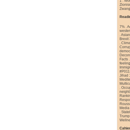
1
.
Wor
Zioni
Zwang
Readi
7%
.
A
weste
.
Asian
Brexit
.
Clim
Corrup
democr
Decons
Facts
feelin
Immigr
#P011
Jihad 
Medite
Multic
.
Occu
neigh
Ranki
Respon
Rouss
Media
.
State
Trump
Welln
Cahier