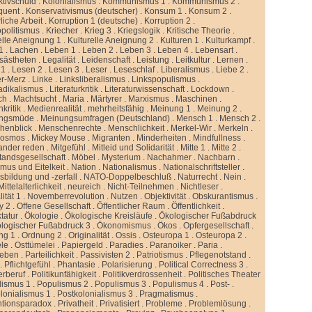
ktivschuld
.
Kolonialismus
.
Kommunismus 1
.
Kommunismus 2
.
quent
.
Konservativismus (deutscher)
.
Konsum 1
.
Konsum 2
.
liche Arbeit
.
Korruption 1 (deutsche)
.
Korruption 2
.
politismus
.
Kriecher
.
Krieg 3
.
Kriegslogik
.
Kritische Theorie
.
elle Aneignung 1
.
Kulturelle Aneignung 2
.
Kulturen 1
.
Kulturkampf
.
1
.
Lachen
.
Leben 1
.
Leben 2
.
Leben 3
.
Leben 4
.
Lebensart
.
sästheten
.
Legalität
.
Leidenschaft
.
Leistung
.
Leitkultur
.
Lernen
.
 1
.
Lesen 2
.
Lesen 3
.
Leser
.
Leseschlaf
.
Liberalismus
.
Liebe 2
.
er-Merz
.
Linke
.
Linksliberalismus
.
Linkspopulismus
.
adikalismus
.
Literaturkritik
.
Literaturwissenschaft
.
Lockdown
.
ch
.
Machtsucht
.
Maria
.
Märtyrer
.
Marxismus
.
Maschinen
.
kritik
.
Medienrealität
.
mehrheitsfähig
.
Meinung 1
.
Meinung 2
.
ngsmüde
.
Meinungsumfragen (Deutschland)
.
Mensch 1
.
Mensch 2
.
henblick
.
Menschenrechte
.
Menschlichkeit
.
Merkel-Wir
.
Merkeln
.
kosmos
.
Mickey Mouse
.
Migranten
.
Minderheiten
.
Mindfullness
.
ander reden
.
Mitgefühl
.
Mitleid und Solidarität
.
Mitte 1
.
Mitte 2
.
standsgesellschaft
.
Möbel
.
Mysterium
.
Nachahmer
.
Nachbarn
.
mus und Eitelkeit
.
Nation
.
Nationalismus
.
Nationalschriftsteller
.
sbildung und -zerfall
.
NATO-Doppelbeschluß
.
Naturrecht
.
Nein
.
ittelalterlichkeit
.
neureich
.
Nicht-Teilnehmen
.
Nichtleser
.
ität 1
.
Novemberrevolution
.
Nutzen
.
Objektivität
.
Obskurantismus
.
y 2
.
Offene Gesellschaft
.
Öffentlicher Raum
.
Öffentlichkeit
.
tatur
.
Ökologie
.
Ökologische Kreisläufe
.
Ökologischer Fußabdruck
logischer Fußabdruck 3
.
Ökonomismus
.
Ökos
.
Opfergesellschaft
.
ng 1
.
Ordnung 2
.
Originalität
.
Ossis
.
Osteuropa 1
.
Osteuropa 2
.
ele
.
Osttümelei
.
Papiergeld
.
Paradies
.
Paranoiker
.
Paria
.
leben
.
Parteilichkeit
.
Passivisten 2
.
Patriotismus
.
Pflegenotstand
.
.
Pflichtgefühl
.
Phantasie
.
Polarisierung
.
Political Correctness 3
.
kerberuf
.
Politikunfähigkeit
.
Politikverdrossenheit
.
Politisches Theater
lismus 1
.
Populismus 2
.
Populismus 3
.
Populismus 4
.
Post-
.
lonialismus 1
.
Postkolonialismus 3
.
Pragmatismus
.
ntionsparadox
.
Privatheit
.
Privatisiert
.
Probleme
.
Problemlösung
.