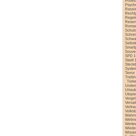
Profe
Psych
Rassi
Recht
Regel
Reser
Roman
Schul
Schre
Schwa
Selbst
Smart
Souver
SPD 1
Stadt 
Steck
Syste
Terror
Treib
.
Türke
Under
Urlau
Utopi
Vergel
Versai
Vertra
Volkst
Wahr
Welln
Werte
Wiede
Wissen