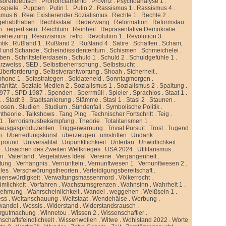
ssorendeutsch
.
Prononciamento
.
Provinz
.
Psychoanalyse 1
.
ospiele
.
Puppen
.
Putin 1
.
Putin 2
.
Rassismus 1
.
Rassismus 4
.
smus 6
.
Real Existierender Sozialismus
.
Rechte 1
.
Rechte 2
.
gehabthaben
.
Rechtsstaat
.
Redezwang
.
Reformation
.
Reformstau
.
n
.
regiert sein
.
Reichtum
.
Reinheit
.
Repräsentative Demokratie
.
veheizung
.
Resozismus
.
retro
.
Revolution 1
.
Revolution 3
.
tik
.
Rußland 1
.
Rußland 2
.
Rußland 4
.
Satire
.
Schaffen
.
Scham,
d und Schande
.
Scheindissidententum
.
Schismen
.
Schmeichelei
.
iben
.
Schriftstellerdasein
.
Schuld 1
.
Schuld 2
.
Schuldgefühle 1
.
rzweiss
.
SED
.
Selbstbeherrschung
.
Selbstsucht
.
überforderung
.
Selbstverantwortung
.
Shoah
.
Sicherheit
.
phone 1
.
Sofastrategen
.
Soldateneid
.
Sonntagmorgen
.
änität
.
Soziale Medien 2
.
Sozialismus 1
.
Sozialismus 2
.
Spaltung
.
977
.
SPD 1987
.
Spenden
.
Sperrmüll
.
Spieler
.
Sprachlos
.
Staat 1
.
1
.
Stadt 3
.
Stadtsanierung
.
Stämme
.
Stasi 1
.
Stasi 2
.
Staunen
.
dosen
.
Studien
.
Studium
.
Sündenfall
.
Symbolische Politik
.
mtheorie
.
Talkshows
.
Tang Ping
.
Technischer Fortschritt
.
Teig
.
 1
.
Terrorismusbekämpfung
.
Theorie
.
Totalitarismen 1
.
hausgasproduzenten
.
Triggerwarnung
.
Trivial Pursuit
.
Trost
.
Tugend
i
.
Überredungskunst
.
überzeugen
.
umstritten
.
Undank
.
ground
.
Universalität
.
Unpünktlichkieit
.
Untertan
.
Unwirtlichkeit
.
b
.
Ursachen des Zweiten Weltkrieges
.
USA 2024
.
Utilitarismus
.
en
.
Vaterland
.
Vegetatives Ideal
.
Vereine
.
Vergangenheit
.
tung
.
Verhängnis
.
Vernünfteln
.
Vernunftwesen 1
.
Vernunftwesen 2
.
lles
.
Verschwörungstheorien
.
Verteidigungsbereitschaft
.
uenswürdigkeit
.
Verwaltungsmassenmord
.
Völkerrecht
.
ümlichkeit
.
Vorfahren
.
Wachstumsgrenzen
.
Wahnsinn
.
Wahrheit 1
.
nehmung
.
Wahrscheinlichkeit
.
Wandel
.
weggehen
.
Weißsein 1
.
ess
.
Weltanschauung
.
Weltstaat
.
Wendehälse
.
Werbung
.
wandel
.
Wessis
.
Widerstand
.
Widerstandsrausch
.
rgutmachung
.
Winnetou
.
Wissen 2
.
Wissenschaftler
.
schaftsfeindlichkeit
.
Wissenwollen
.
Witwe
.
Wohlstand 2022
.
Worte