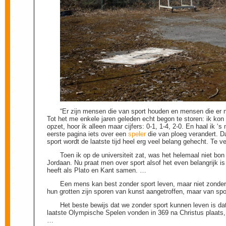
“Er zijn mensen die van sport houden en mensen die er 
Tot het me enkele jaren geleden echt begon te storen: ik kon 
opzet, hoor ik alleen maar cijfers: 0-1, 1-4, 2-0. En haal ik ‘
eerste pagina iets over een
speler
die van ploeg verandert. D
sport wordt de laatste tijd heel erg veel belang gehecht. Te v
Toen ik op de universiteit zat, was het helemaal niet bon
Jordaan. Nu praat men over sport alsof het even belangrijk is
heeft als Plato en Kant samen. …
Een mens kan best zonder sport leven, maar niet zonde
hun grotten zijn sporen van kunst aangetroffen, maar van spo
Het beste bewijs dat we zonder sport kunnen leven is d
laatste Olympische Spelen vonden in 369 na Christus plaats,
…