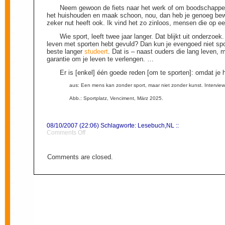
Neem gewoon de fiets naar het werk of om boodschappen 
het huishouden en maak schoon, nou, dan heb je genoeg bew
zeker nut heeft ook. Ik vind het zo zinloos, mensen die op 
Wie sport, leeft twee jaar langer. Dat blijkt uit onderzoe
leven met sporten hebt gevuld? Dan kun je evengoed niet spor
beste langer
studeert
. Dat is – naast ouders die lang leven, 
garantie om je leven te verlengen. …
Er is [enkel] één goede reden [om te sporten]: omdat je h
aus: Een mens kan zonder sport, maar niet zonder kunst. Interview
Abb.: Sportplatz, Venciment, März 2025.
08/10/2007 (22:06) Schlagworte:
Lesebuch
,
NL
::
on
Comments Off
Sport
Comments are closed.