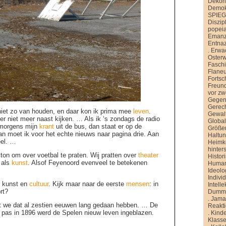
Dekons
Demokr
SPIE
Diszip
popei
Emanz
Entnaz
.
Erwa
Oster
Faschi
Flane
Fortsch
Freund
vor zw
Gegen
Gerech
niet zo van houden, en daar kon ik prima mee
leven
.
Gewal
er niet meer naast kijken. … Als ik ‘s zondags de radio
Global
s morgens mijn
krant
uit de bus, dan staat er op de
Größe
an moet ik voor het echte nieuws naar pagina drie. Aan
Haltu
eel. …
Heimk
hinter
 ton om over voetbal te praten. Wij pratten over
theater
Histor
 als
kunst
. Alsof Feyenoord evenveel te betekenen
Human
Ideolo
Indivi
r kunst en
cultuur
. Kijk maar naar de eerste
mensen
: in
Intelle
rt?
Dummh
.
Jamai
at we dat al zestien eeuwen lang gedaan hebben. … De
Reakt
 pas in 1896 werd de Spelen nieuw leven ingeblazen.
.
Kinde
Klasse