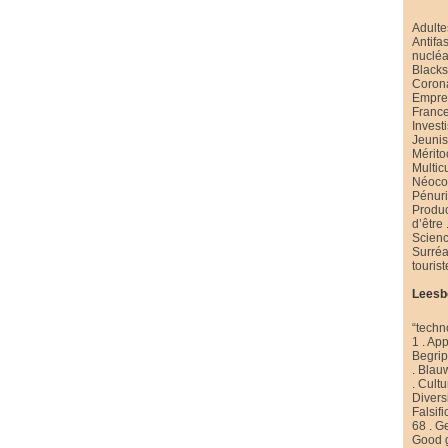
Adulte
Antifa
nucléa
Black
Coron
Emprei
Franc
Invest
Jeuni
Mérito
Multic
Néoco
Pénur
Produ
d’être
Scienc
Surré
touris
Leesb
“techn
1
.
App
Begri
.
Blau
.
Cultu
Diversi
Falsifi
68
.
Ge
Good 