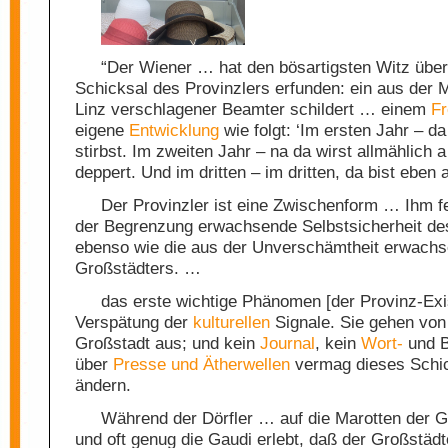
“Der Wiener … hat den bösartigsten Witz übe
Schicksal des Provinzlers erfunden: ein aus der 
Linz verschlagener Beamter schildert … einem
F
eigene
Entwicklung
wie folgt: ‘Im ersten Jahr – d
stirbst. Im zweiten Jahr – na da wirst allmählich a
deppert. Und im dritten – im dritten, da bist eben a
Der Provinzler ist eine Zwischenform … Ihm fe
der Begrenzung erwachsende Selbstsicherheit d
ebenso wie die aus der Unverschämtheit erwach
Großstädters. …
das erste wichtige Phänomen [der Provinz-Exis
Verspätung der
kulturellen
Signale. Sie gehen von
Großstadt aus; und kein
Journal
, kein
Wort-
und B
über
Presse und Ätherwellen
vermag dieses Schic
ändern.
Während der Dörfler … auf die Marotten der Gr
und oft genug die Gaudi erlebt, daß der Großstäd