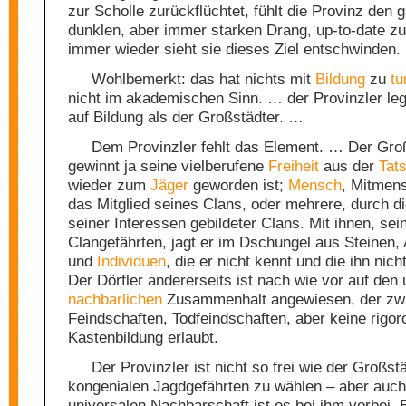
zur Scholle zurückflüchtet, fühlt die Provinz den g
dunklen, aber immer starken Drang, up-to-date zu
immer wieder sieht sie dieses Ziel entschwinden
Wohlbemerkt: das hat nichts mit
Bildung
zu
tu
nicht im akademischen Sinn. … der Provinzler le
auf Bildung als der Großstädter. …
Dem Provinzler fehlt das Element. … Der Gro
gewinnt ja seine vielberufene
Freiheit
aus der
Tat
wieder zum
Jäger
geworden ist;
Mensch
, Mitmens
das Mitglied seines Clans, oder mehrere, durch die
seiner Interessen gebildeter Clans. Mit ihnen, sei
Clangefährten, jagt er im Dschungel aus Steinen,
und
Individuen
, die er nicht kennt und die ihn nic
Der Dörfler andererseits ist nach wie vor auf den 
nachbarlichen
Zusammenhalt angewiesen, der zw
Feindschaften, Todfeindschaften, aber keine rigor
Kastenbildung erlaubt.
Der Provinzler ist nicht so frei wie der Großst
kongenialen Jagdgefährten zu wählen – aber auch
universalen Nachbarschaft ist es bei ihm vorbei. E