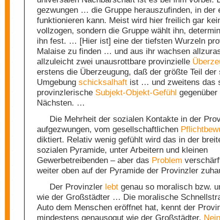
gezwungen … die Gruppe herauszufinden, in der 
funktionieren kann. Meist wird hier freilich gar ke
vollzogen, sondern die Gruppe wählt ihn, determini
ihn fest. … [Hier ist] eine der tiefsten Wurzeln pro
Malaise zu finden … und aus ihr wachsen allzura
allzuleicht zwei unausrottbare provinzielle
Überze
erstens die Überzeugung, daß der größte Teil der 
Umgebung
schicksalhaft
ist … und zweitens das s
provinzlerische
Subjekt-Objekt-Gefühl
gegenüber
Nächsten. …
Die Mehrheit der sozialen Kontakte in der Pro
aufgezwungen, vom gesellschaftlichen
Pflichtbew
diktiert. Relativ wenig gefühlt wird das in der brei
sozialen Pyramide, unter Arbeitern und kleinen
Gewerbetreibenden – aber das
Problem
verschärft
weiter oben auf der Pyramide der Provinzler zuha
Der Provinzler
lebt
genau so moralisch bzw. u
wie der Großstädter … Die moralische Schnellstr
Auto dem Menschen eröffnet hat, kennt der Provin
mindestens genausogut wie der Großstädter.
Nei