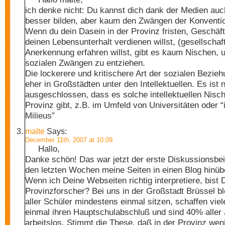
ich denke nicht: Du kannst dich dank der Medien auc
besser bilden, aber kaum den Zwängen der Konventio
Wenn du dein Dasein in der Provinz fristen, Geschäf
deinen Lebensunterhalt verdienen willst, (gesellschaft
Anerkennung erfahren willst, gibt es kaum Nischen, 
sozialen Zwängen zu entziehen.
Die lockerere und kritischere Art der sozialen Beziehu
eher in Großstädten unter den Intellektuellen. Es ist n
ausgeschlossen, dass es solche intellektuellen Nisch
Provinz gibt, z.B. im Umfeld von Universitäten oder “
Milieus”
malte
Says:
December 11th, 2007 at 10:09
Hallo,
Danke schön! Das war jetzt der erste Diskussionsbeitr
den letzten Wochen meine Seiten in einen Blog hinübe
Wenn ich Deine Webseiten richtig interpretiere, bist 
Provinzforscher? Bei uns in der Großstadt Brüssel ble
aller Schüler mindestens einmal sitzen, schaffen viel
einmal ihren Hauptschulabschluß und sind 40% aller
arbeitslos. Stimmt die These, daß in der Provinz wen