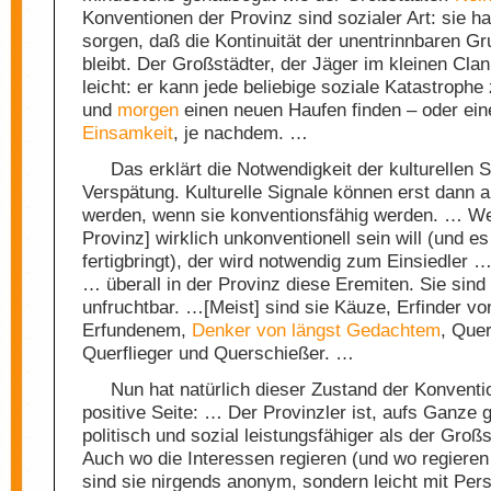
Konventionen der Provinz sind sozialer Art: sie h
sorgen, daß die Kontinuität der unentrinnbaren G
bleibt. Der Großstädter, der Jäger im kleinen Clan,
leicht: er kann jede beliebige soziale Katastroph
und
morgen
einen neuen Haufen finden – oder ein
Einsamkeit
, je nachdem. …
Das erklärt die Notwendigkeit der kulturellen S
Verspätung. Kulturelle Signale können erst dann
werden, wenn sie konventionsfähig werden. … Wer
Provinz] wirklich unkonventionell sein will (und e
fertigbringt), der wird notwendig zum Einsiedler …
… überall in der Provinz diese Eremiten. Sie sind 
unfruchtbar. …[Meist] sind sie Käuze, Erfinder vo
Erfundenem,
Denker von längst Gedachtem
, Que
Querflieger und Querschießer. …
Nun hat natürlich dieser Zustand der Konventi
positive Seite: … Der Provinzler ist, aufs Ganze 
politisch und sozial leistungsfähiger als der Groß
Auch wo die Interessen regieren (und wo regieren 
sind sie nirgends anonym, sondern leicht mit Per